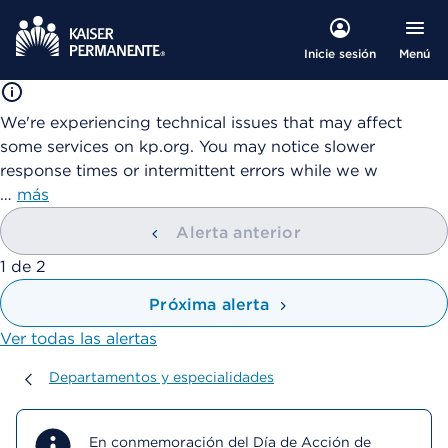
Menú
Inicie sesión
We're experiencing technical issues that may affect
some services on kp.org. You may notice slower
response times or intermittent errors while we w
…
más
Alerta anterior
mostrando
1
de
2
Próxima alerta
Ver todas las alertas
Departamentos y especialidades
Departamentos y especialidades
En conmemoración del Día de Acción de