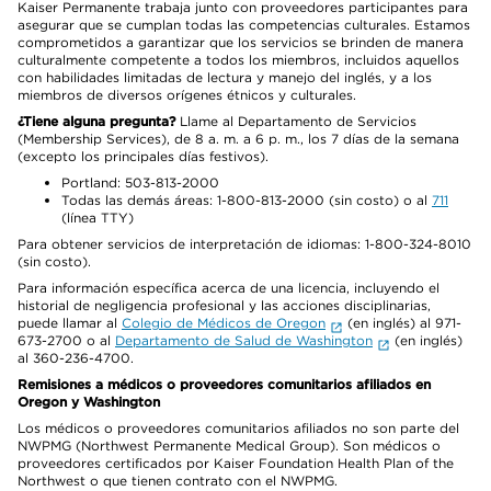
Kaiser Permanente trabaja junto con proveedores participantes para
asegurar que se cumplan todas las competencias culturales. Estamos
comprometidos a garantizar que los servicios se brinden de manera
culturalmente competente a todos los miembros, incluidos aquellos
con habilidades limitadas de lectura y manejo del inglés, y a los
miembros de diversos orígenes étnicos y culturales.
¿Tiene alguna pregunta?
Llame al Departamento de Servicios
(Membership Services), de 8 a. m. a 6 p. m., los 7 días de la semana
(excepto los principales días festivos).
Portland: 503-813-2000
Todas las demás áreas: 1-800-813-2000 (sin costo) o al
711
(línea TTY)
Para obtener servicios de interpretación de idiomas: 1-800-324-8010
(sin costo).
Para información específica acerca de una licencia, incluyendo el
historial de negligencia profesional y las acciones disciplinarias,
puede llamar al
Colegio de Médicos de Oregon
(en inglés) al 971-
673-2700 o al
Departamento de Salud de Washington
(en inglés)
al 360-236-4700.
Remisiones a médicos o proveedores comunitarios afiliados en
Oregon y Washington
Los médicos o proveedores comunitarios afiliados no son parte del
NWPMG (Northwest Permanente Medical Group). Son médicos o
proveedores certificados por Kaiser Foundation Health Plan of the
Northwest o que tienen contrato con el NWPMG.