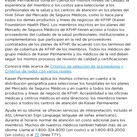
Kaiser Permanente toma en cuenta los mismos niveles de calidad, la
experiencia del miembro o los costos para seleccionar a los
profesionales de la salud y los centros de atención en los planes del
nivel Silver del Mercado de Seguros Médicos, como lo hace para
todos los demás productos y líneas de negocios de KFHP (Kaiser
Foundation Health Plan). Los miembros inscritos en los planes del
Mercado de Seguros Médicos de KFHP tienen acceso a todos los
proveedores del cuidado de la salud profesionales, institucionales y
complementarios que participan en la red de proveedores
contratados de los planes de KFHP, de acuerdo con los términos del
plan de cobertura de KFHP de los miembros. Todos los médicos del
grupo médico de Kaiser Permanente y los médicos de la red deben
seguir los mismos procesos de revisión de calidad y certificaciones.
Conozca más acerca de
Criterios de selección de proveedores y
Criterios de redes con varios niveles
.
Kaiser Permanente aplica los mismos criterios en cuanto a la
distribución geográfica para seleccionar los hospitales en los planes
del Mercado de Seguros Médicos y en cuanto a todos los demás
productos y líneas de negocio de KFHP. Accesibilidad a las oficinas
médicas y centros médicos en este directorio: los miembros tienen
acceso a todos los centros de atención de Kaiser Permanente.
Ayuda en su idioma: se ofrecen servicios de interpretación, incluido el
ASL (American Sign Language, lenguaje de señas americano),
durante el horario normal de atención sin costo adicional para los
miembros. Muchos de nuestros médicos también hablan más de un
idioma. Llame al 1-800-324-8010 (sin costo) o al 1-800-813-2000
(sin costo), o al
711
(línea TTY).