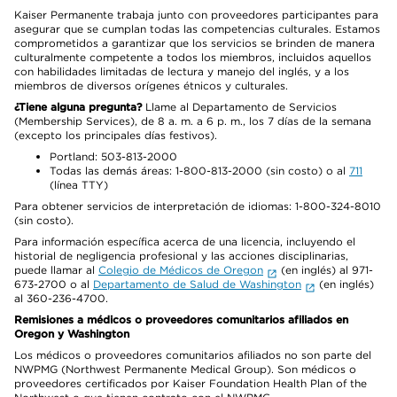
Kaiser Permanente trabaja junto con proveedores participantes para
asegurar que se cumplan todas las competencias culturales. Estamos
comprometidos a garantizar que los servicios se brinden de manera
culturalmente competente a todos los miembros, incluidos aquellos
con habilidades limitadas de lectura y manejo del inglés, y a los
miembros de diversos orígenes étnicos y culturales.
¿Tiene alguna pregunta?
Llame al Departamento de Servicios
(Membership Services), de 8 a. m. a 6 p. m., los 7 días de la semana
(excepto los principales días festivos).
Portland: 503-813-2000
Todas las demás áreas: 1-800-813-2000 (sin costo) o al
711
(línea TTY)
Para obtener servicios de interpretación de idiomas: 1-800-324-8010
(sin costo).
Para información específica acerca de una licencia, incluyendo el
historial de negligencia profesional y las acciones disciplinarias,
puede llamar al
Colegio de Médicos de Oregon
(en inglés) al 971-
673-2700 o al
Departamento de Salud de Washington
(en inglés)
al 360-236-4700.
Remisiones a médicos o proveedores comunitarios afiliados en
Oregon y Washington
Los médicos o proveedores comunitarios afiliados no son parte del
NWPMG (Northwest Permanente Medical Group). Son médicos o
proveedores certificados por Kaiser Foundation Health Plan of the