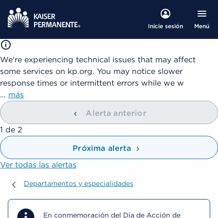
Menú
Inicie sesión
We're experiencing technical issues that may affect
some services on kp.org. You may notice slower
response times or intermittent errors while we w
…
más
Alerta anterior
mostrando
1
de
2
Próxima alerta
Ver todas las alertas
Departamentos y especialidades
Departamentos y especialidades
En conmemoración del Día de Acción de