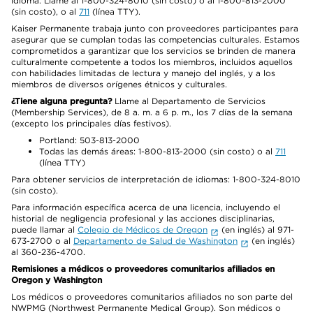
idioma. Llame al 1-800-324-8010 (sin costo) o al 1-800-813-2000
(sin costo), o al
711
(línea TTY).
Kaiser Permanente trabaja junto con proveedores participantes para
asegurar que se cumplan todas las competencias culturales. Estamos
comprometidos a garantizar que los servicios se brinden de manera
culturalmente competente a todos los miembros, incluidos aquellos
con habilidades limitadas de lectura y manejo del inglés, y a los
miembros de diversos orígenes étnicos y culturales.
¿Tiene alguna pregunta?
Llame al Departamento de Servicios
(Membership Services), de 8 a. m. a 6 p. m., los 7 días de la semana
(excepto los principales días festivos).
Portland: 503-813-2000
Todas las demás áreas: 1-800-813-2000 (sin costo) o al
711
(línea TTY)
Para obtener servicios de interpretación de idiomas: 1-800-324-8010
(sin costo).
Para información específica acerca de una licencia, incluyendo el
historial de negligencia profesional y las acciones disciplinarias,
puede llamar al
Colegio de Médicos de Oregon
(en inglés) al 971-
673-2700 o al
Departamento de Salud de Washington
(en inglés)
al 360-236-4700.
Remisiones a médicos o proveedores comunitarios afiliados en
Oregon y Washington
Los médicos o proveedores comunitarios afiliados no son parte del
NWPMG (Northwest Permanente Medical Group). Son médicos o