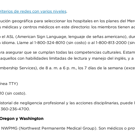
iterios de redes con varios niveles
.
ribución geográfica para seleccionar los hospitales en los planes del 
as médicas y centros médicos en este directorio: los miembros tienen 
do el ASL (American Sign Language, lenguaje de señas americano), dura
ioma. Llame al 1-800-324-8010 (sin costo) o al 1-800-813-2000 (sin 
ra asegurar que se cumplan todas las competencias culturales. Estam
uellos con habilidades limitadas de lectura y manejo del inglés, y a 
rship Services), de 8 a. m. a 6 p. m., los 7 días de la semana (except
ínea TTY)
0 (sin costo).
storial de negligencia profesional y las acciones disciplinarias, puede 
l 360-236-4700.
n Oregon y Washington
el NWPMG (Northwest Permanente Medical Group). Son médicos o prove