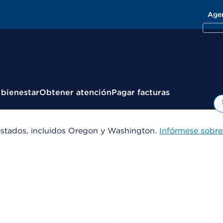
Age
 bienestar
Obtener atención
Pagar facturas
estados, incluidos Oregon y Washington.
Infórmese sobre