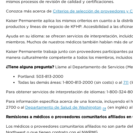
mismos procesos de revisión de calidad y certificaciones.
Conozca más acerca de
Criterios de selección de proveedores y Cr
Kaiser Permanente aplica los mismos criterios en cuanto a la dist
productos y líneas de negocio de KFHP. Accesibilidad a las oficin
Ayuda en su idioma: se ofrecen servicios de interpretación, inclui
miembros. Muchos de nuestros médicos también hablan más de un id
Kaiser Permanente trabaja junto con proveedores participantes pa
manera culturalmente competente a todos los miembros, incluidos aq
¿Tiene alguna pregunta?
Llame al Departamento de Servicios (Membe
Portland: 503-813-2000
Todas las demás áreas: 1-800-813-2000 (sin costo) o al
711
(l
Para obtener servicios de interpretación de idiomas: 1-800-324-801
Para información específica acerca de una licencia, incluyendo el hi
2700 o al
Departamento de Salud de Washington
(en inglés) a
Remisiones a médicos o proveedores comunitarios afiliados e
Los médicos o proveedores comunitarios afiliados no son parte d
Northwest o que tienen contrato con el NWPMG.