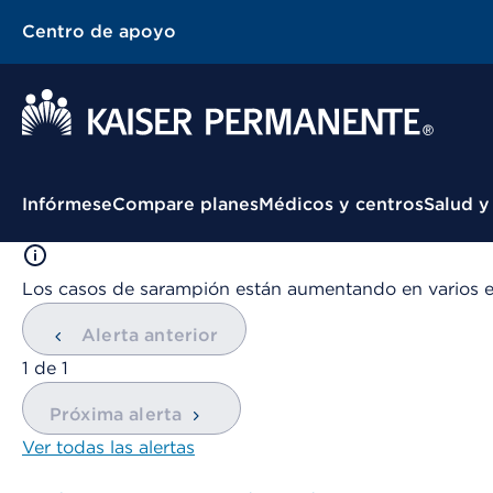
Centro de apoyo
Menú contextual
Infórmese
Compare planes
Médicos y centros
Salud y
Los casos de sarampión están aumentando en varios 
Alerta anterior
mostrando
1
de
1
Próxima alerta
Ver todas las alertas