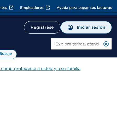
ntes
Empleadores
Ayuda para pagar sus facturas
Iniciar sesión
Regístrese
Bu
Buscar
 cómo protegerse a usted y a su familia
.