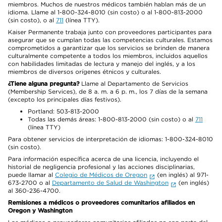
miembros. Muchos de nuestros médicos también hablan más de un
idioma. Llame al 1-800-324-8010 (sin costo) o al 1-800-813-2000
(sin costo), o al
711
(línea TTY).
Kaiser Permanente trabaja junto con proveedores participantes para
asegurar que se cumplan todas las competencias culturales. Estamos
comprometidos a garantizar que los servicios se brinden de manera
culturalmente competente a todos los miembros, incluidos aquellos
con habilidades limitadas de lectura y manejo del inglés, y a los
miembros de diversos orígenes étnicos y culturales.
¿Tiene alguna pregunta?
Llame al Departamento de Servicios
(Membership Services), de 8 a. m. a 6 p. m., los 7 días de la semana
(excepto los principales días festivos).
Portland: 503-813-2000
Todas las demás áreas: 1-800-813-2000 (sin costo) o al
711
(línea TTY)
Para obtener servicios de interpretación de idiomas: 1-800-324-8010
(sin costo).
Para información específica acerca de una licencia, incluyendo el
historial de negligencia profesional y las acciones disciplinarias,
puede llamar al
Colegio de Médicos de Oregon
(en inglés) al 971-
673-2700 o al
Departamento de Salud de Washington
(en inglés)
al 360-236-4700.
Remisiones a médicos o proveedores comunitarios afiliados en
Oregon y Washington