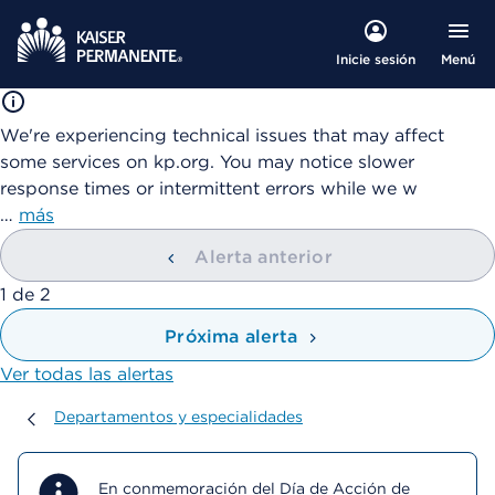
Menú
Inicie sesión
We're experiencing technical issues that may affect
some services on kp.org. You may notice slower
response times or intermittent errors while we w
…
más
Alerta anterior
mostrando
1
de
2
Próxima alerta
Ver todas las alertas
Departamentos y especialidades
Departamentos y especialidades
En conmemoración del Día de Acción de