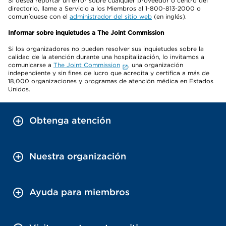
Si desea reportar un error sobre cualquier proveedor o centro del
directorio, llame a Servicio a los Miembros al 1-800-813-2000 o
comuníquese con el
administrador del sitio web
(en inglés).
Informar sobre inquietudes a The Joint Commission
Si los organizadores no pueden resolver sus inquietudes sobre la
calidad de la atención durante una hospitalización, lo invitamos a
comunicarse a
The Joint Commission
, una organización
independiente y sin fines de lucro que acredita y certifica a más de
18,000 organizaciones y programas de atención médica en Estados
Unidos.
Obtenga atención
Nuestra organización
Ayuda para miembros