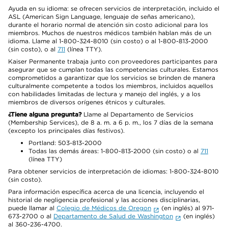
Ayuda en su idioma: se ofrecen servicios de interpretación, incluido el
ASL (American Sign Language, lenguaje de señas americano),
durante el horario normal de atención sin costo adicional para los
miembros. Muchos de nuestros médicos también hablan más de un
idioma. Llame al 1-800-324-8010 (sin costo) o al 1-800-813-2000
(sin costo), o al
711
(línea TTY).
Kaiser Permanente trabaja junto con proveedores participantes para
asegurar que se cumplan todas las competencias culturales. Estamos
comprometidos a garantizar que los servicios se brinden de manera
culturalmente competente a todos los miembros, incluidos aquellos
con habilidades limitadas de lectura y manejo del inglés, y a los
miembros de diversos orígenes étnicos y culturales.
¿Tiene alguna pregunta?
Llame al Departamento de Servicios
(Membership Services), de 8 a. m. a 6 p. m., los 7 días de la semana
(excepto los principales días festivos).
Portland: 503-813-2000
Todas las demás áreas: 1-800-813-2000 (sin costo) o al
711
(línea TTY)
Para obtener servicios de interpretación de idiomas: 1-800-324-8010
(sin costo).
Para información específica acerca de una licencia, incluyendo el
historial de negligencia profesional y las acciones disciplinarias,
puede llamar al
Colegio de Médicos de Oregon
(en inglés) al 971-
673-2700 o al
Departamento de Salud de Washington
(en inglés)
al 360-236-4700.