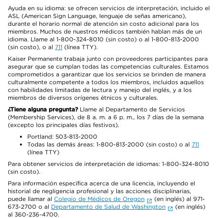
Ayuda en su idioma: se ofrecen servicios de interpretación, incluido el
ASL (American Sign Language, lenguaje de señas americano),
durante el horario normal de atención sin costo adicional para los
miembros. Muchos de nuestros médicos también hablan más de un
idioma. Llame al 1-800-324-8010 (sin costo) o al 1-800-813-2000
(sin costo), o al
711
(línea TTY).
Kaiser Permanente trabaja junto con proveedores participantes para
asegurar que se cumplan todas las competencias culturales. Estamos
comprometidos a garantizar que los servicios se brinden de manera
culturalmente competente a todos los miembros, incluidos aquellos
con habilidades limitadas de lectura y manejo del inglés, y a los
miembros de diversos orígenes étnicos y culturales.
¿Tiene alguna pregunta?
Llame al Departamento de Servicios
(Membership Services), de 8 a. m. a 6 p. m., los 7 días de la semana
(excepto los principales días festivos).
Portland: 503-813-2000
Todas las demás áreas: 1-800-813-2000 (sin costo) o al
711
(línea TTY)
Para obtener servicios de interpretación de idiomas: 1-800-324-8010
(sin costo).
Para información específica acerca de una licencia, incluyendo el
historial de negligencia profesional y las acciones disciplinarias,
puede llamar al
Colegio de Médicos de Oregon
(en inglés) al 971-
673-2700 o al
Departamento de Salud de Washington
(en inglés)
al 360-236-4700.