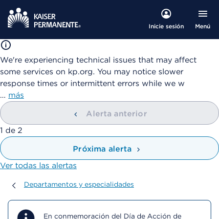
Menú
Inicie sesión
We're experiencing technical issues that may affect
some services on kp.org. You may notice slower
response times or intermittent errors while we w
…
más
Alerta anterior
mostrando
1
de
2
Próxima alerta
Ver todas las alertas
Departamentos y especialidades
Departamentos y especialidades
En conmemoración del Día de Acción de