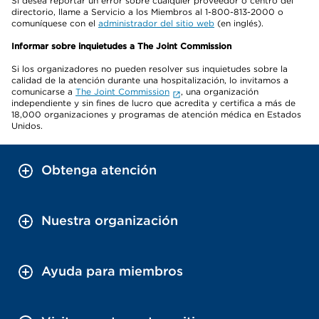
Si desea reportar un error sobre cualquier proveedor o centro del
directorio, llame a Servicio a los Miembros al 1-800-813-2000 o
comuníquese con el
administrador del sitio web
(en inglés).
Informar sobre inquietudes a The Joint Commission
Si los organizadores no pueden resolver sus inquietudes sobre la
calidad de la atención durante una hospitalización, lo invitamos a
comunicarse a
The Joint Commission
, una organización
independiente y sin fines de lucro que acredita y certifica a más de
18,000 organizaciones y programas de atención médica en Estados
Unidos.
Obtenga atención
Nuestra organización
Ayuda para miembros