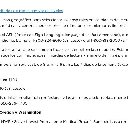
iterios de redes con varios niveles
.
ribución geográfica para seleccionar los hospitales en los planes del 
as médicas y centros médicos en este directorio: los miembros tienen 
do el ASL (American Sign Language, lenguaje de señas americano), dura
ioma. Llame al 1-800-324-8010 (sin costo) o al 1-800-813-2000 (sin 
ra asegurar que se cumplan todas las competencias culturales. Estam
uellos con habilidades limitadas de lectura y manejo del inglés, y a 
rship Services), de 8 a. m. a 6 p. m., los 7 días de la semana (except
ínea TTY)
0 (sin costo).
storial de negligencia profesional y las acciones disciplinarias, puede 
l 360-236-4700.
n Oregon y Washington
el NWPMG (Northwest Permanente Medical Group). Son médicos o prove