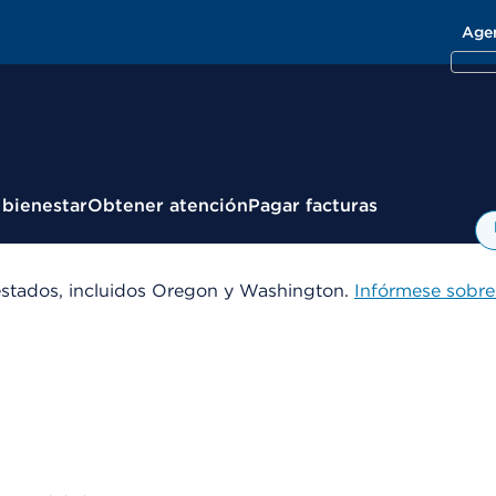
Age
 bienestar
Obtener atención
Pagar facturas
estados, incluidos Oregon y Washington.
Infórmese sobre