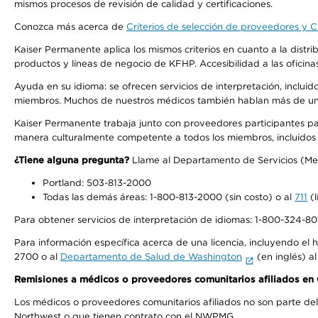
mismos procesos de revisión de calidad y certificaciones.
Conozca más acerca de
Criterios de selección de proveedores y Cr
Kaiser Permanente aplica los mismos criterios en cuanto a la dist
productos y líneas de negocio de KFHP. Accesibilidad a las oficin
Ayuda en su idioma: se ofrecen servicios de interpretación, inclui
miembros. Muchos de nuestros médicos también hablan más de un id
Kaiser Permanente trabaja junto con proveedores participantes pa
manera culturalmente competente a todos los miembros, incluidos aq
¿Tiene alguna pregunta?
Llame al Departamento de Servicios (Membe
Portland: 503-813-2000
Todas las demás áreas: 1-800-813-2000 (sin costo) o al
711
(l
Para obtener servicios de interpretación de idiomas: 1-800-324-801
Para información específica acerca de una licencia, incluyendo el hi
2700 o al
Departamento de Salud de Washington
(en inglés) a
Remisiones a médicos o proveedores comunitarios afiliados e
Los médicos o proveedores comunitarios afiliados no son parte d
Northwest o que tienen contrato con el NWPMG.