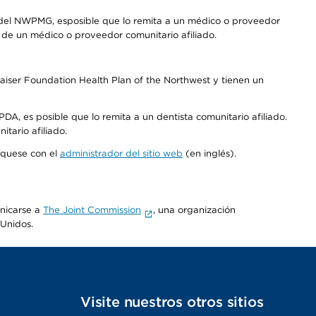
 del NWPMG, esposible que lo remita a un médico o proveedor
o de un médico o proveedor comunitario afiliado.
aiser Foundation Health Plan of the Northwest y tienen un
DA, es posible que lo remita a un dentista comunitario afiliado.
tario afiliado.
níquese con el
administrador del sitio web
(en inglés).
unicarse a
The Joint Commission
, una organización
 Unidos.
s
Visite nuestros otros sitios