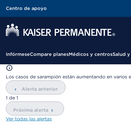
Centro de apoyo
Menú contextual
Infórmese
Compare planes
Médicos y centros
Salud y
Los casos de sarampión están aumentando en varios 
Alerta anterior
mostrando
1
de
1
Próxima alerta
Ver todas las alertas