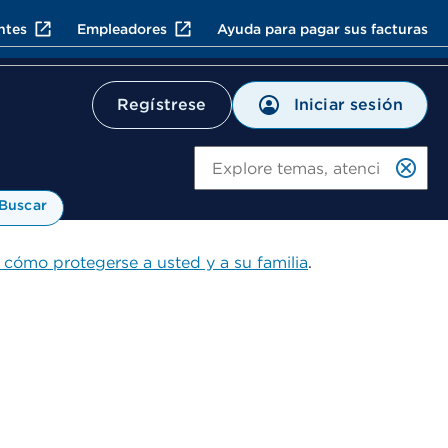
ntes
Empleadores
Ayuda para pagar sus facturas
Iniciar sesión
Regístrese
Bu
Buscar
 cómo protegerse a usted y a su familia
.