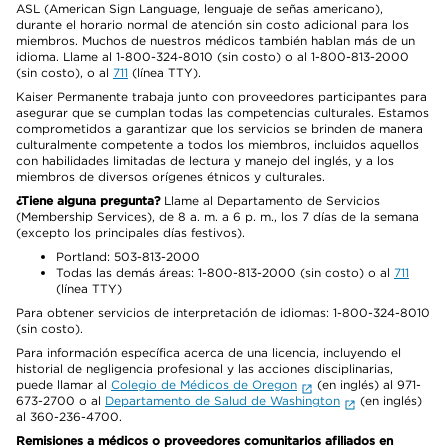
ASL (American Sign Language, lenguaje de señas americano),
durante el horario normal de atención sin costo adicional para los
miembros. Muchos de nuestros médicos también hablan más de un
idioma. Llame al 1-800-324-8010 (sin costo) o al 1-800-813-2000
(sin costo), o al
711
(línea TTY).
Kaiser Permanente trabaja junto con proveedores participantes para
asegurar que se cumplan todas las competencias culturales. Estamos
comprometidos a garantizar que los servicios se brinden de manera
culturalmente competente a todos los miembros, incluidos aquellos
con habilidades limitadas de lectura y manejo del inglés, y a los
miembros de diversos orígenes étnicos y culturales.
¿Tiene alguna pregunta?
Llame al Departamento de Servicios
(Membership Services), de 8 a. m. a 6 p. m., los 7 días de la semana
(excepto los principales días festivos).
Portland: 503-813-2000
Todas las demás áreas: 1-800-813-2000 (sin costo) o al
711
(línea TTY)
Para obtener servicios de interpretación de idiomas: 1-800-324-8010
(sin costo).
Para información específica acerca de una licencia, incluyendo el
historial de negligencia profesional y las acciones disciplinarias,
puede llamar al
Colegio de Médicos de Oregon
(en inglés) al 971-
673-2700 o al
Departamento de Salud de Washington
(en inglés)
al 360-236-4700.
Remisiones a médicos o proveedores comunitarios afiliados en