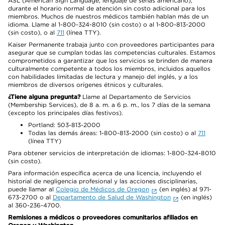
ASL (American Sign Language, lenguaje de señas americano),
durante el horario normal de atención sin costo adicional para los
miembros. Muchos de nuestros médicos también hablan más de un
idioma. Llame al 1-800-324-8010 (sin costo) o al 1-800-813-2000
(sin costo), o al
711
(línea TTY).
Kaiser Permanente trabaja junto con proveedores participantes para
asegurar que se cumplan todas las competencias culturales. Estamos
comprometidos a garantizar que los servicios se brinden de manera
culturalmente competente a todos los miembros, incluidos aquellos
con habilidades limitadas de lectura y manejo del inglés, y a los
miembros de diversos orígenes étnicos y culturales.
¿Tiene alguna pregunta?
Llame al Departamento de Servicios
(Membership Services), de 8 a. m. a 6 p. m., los 7 días de la semana
(excepto los principales días festivos).
Portland: 503-813-2000
Todas las demás áreas: 1-800-813-2000 (sin costo) o al
711
(línea TTY)
Para obtener servicios de interpretación de idiomas: 1-800-324-8010
(sin costo).
Para información específica acerca de una licencia, incluyendo el
historial de negligencia profesional y las acciones disciplinarias,
puede llamar al
Colegio de Médicos de Oregon
(en inglés) al 971-
673-2700 o al
Departamento de Salud de Washington
(en inglés)
al 360-236-4700.
Remisiones a médicos o proveedores comunitarios afiliados en