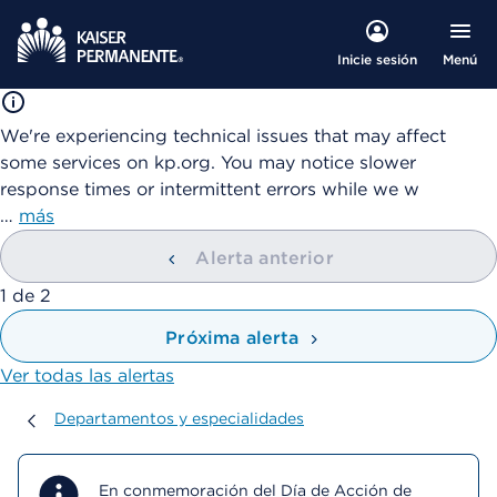
Menú
Inicie sesión
We're experiencing technical issues that may affect
some services on kp.org. You may notice slower
response times or intermittent errors while we w
…
más
Alerta anterior
mostrando
1
de
2
Próxima alerta
Ver todas las alertas
Departamentos y especialidades
Departamentos y especialidades
En conmemoración del Día de Acción de