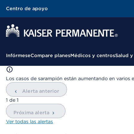
Centro de apoyo
Menú contextual
Infórmese
Compare planes
Médicos y centros
Salud y
Los casos de sarampión están aumentando en varios 
Alerta anterior
mostrando
1
de
1
Próxima alerta
Ver todas las alertas