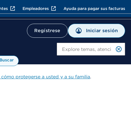
ntes
Empleadores
Ayuda para pagar sus facturas
Iniciar sesión
Regístrese
Bu
Buscar
 cómo protegerse a usted y a su familia
.