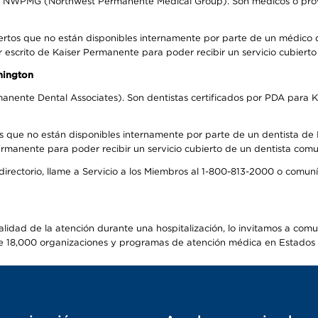
el NWPMG (Northwest Permanente Medical Group). Son médicos o prove
ertos que no están disponibles internamente por parte de un médico
r escrito de Kaiser Permanente para poder recibir un servicio cubiert
hington
anente Dental Associates). Son dentistas certificados por PDA para K
s que no están disponibles internamente por parte de un dentista de P
manente para poder recibir un servicio cubierto de un dentista comuni
 directorio, llame a Servicio a los Miembros al 1-800-813-2000 o comu
alidad de la atención durante una hospitalización, lo invitamos a com
s de 18,000 organizaciones y programas de atención médica en Estados