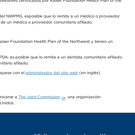
edores certificados por Kaiser Foundation Health Plan of the
 del NWPMG, esposible que lo remita a un médico o proveedor
o de un médico o proveedor comunitario afiliado.
aiser Foundation Health Plan of the Northwest y tienen un
DA, es posible que lo remita a un dentista comunitario afiliado.
tario afiliado.
níquese con el
administrador del sitio web
(en inglés).
unicarse a
The Joint Commission
, una organización
 Unidos.