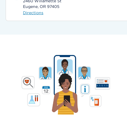
2460 Willamette St
Eugene, OR 97405
Directions