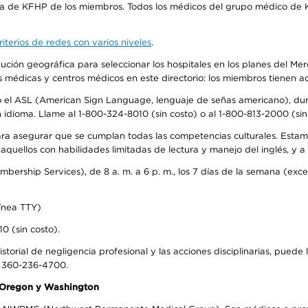
ra de KFHP de los miembros. Todos los médicos del grupo médico de K
iterios de redes con varios niveles
.
ribución geográfica para seleccionar los hospitales en los planes del 
as médicas y centros médicos en este directorio: los miembros tienen 
do el ASL (American Sign Language, lenguaje de señas americano), dura
ioma. Llame al 1-800-324-8010 (sin costo) o al 1-800-813-2000 (sin 
ra asegurar que se cumplan todas las competencias culturales. Estam
uellos con habilidades limitadas de lectura y manejo del inglés, y a 
rship Services), de 8 a. m. a 6 p. m., los 7 días de la semana (except
ínea TTY)
0 (sin costo).
storial de negligencia profesional y las acciones disciplinarias, puede 
l 360-236-4700.
n Oregon y Washington