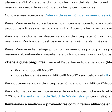
planes de KFHP, de acuerdo con los términos del plan de cobertu
mismos procesos de revisión de calidad y certificaciones.
Conozca más acerca de
Criterios de selección de proveedores y Cr
Kaiser Permanente aplica los mismos criterios en cuanto a la dist
productos y líneas de negocio de KFHP. Accesibilidad a las oficin
Ayuda en su idioma: se ofrecen servicios de interpretación, inclui
miembros. Muchos de nuestros médicos también hablan más de un id
Kaiser Permanente trabaja junto con proveedores participantes pa
manera culturalmente competente a todos los miembros, incluidos aq
¿Tiene alguna pregunta?
Llame al Departamento de Servicios (Membe
Portland: 503-813-2000
Todas las demás áreas: 1-800-813-2000 (sin costo) o al
711
(l
Para obtener servicios de interpretación de idiomas: 1-800-324-801
Para información específica acerca de una licencia, incluyendo el hi
2700 o al
Departamento de Salud de Washington
(en inglés) a
Remisiones a médicos o proveedores comunitarios afiliados e