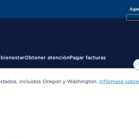
Age
 bienestar
Obtener atención
Pagar facturas
estados, incluidos Oregon y Washington.
Infórmese sobre