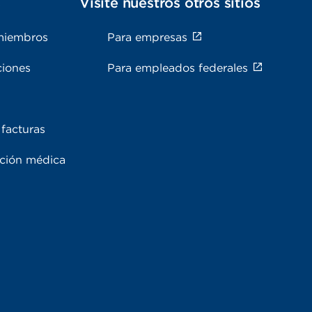
s
Visite nuestros otros sitios
miembros
Para empresas
ciones
Para empleados federales
facturas
ación médica