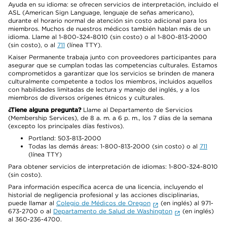
Ayuda en su idioma: se ofrecen servicios de interpretación, incluido el
ASL (American Sign Language, lenguaje de señas americano),
durante el horario normal de atención sin costo adicional para los
miembros. Muchos de nuestros médicos también hablan más de un
idioma. Llame al 1-800-324-8010 (sin costo) o al 1-800-813-2000
(sin costo), o al
711
(línea TTY).
Kaiser Permanente trabaja junto con proveedores participantes para
asegurar que se cumplan todas las competencias culturales. Estamos
comprometidos a garantizar que los servicios se brinden de manera
culturalmente competente a todos los miembros, incluidos aquellos
con habilidades limitadas de lectura y manejo del inglés, y a los
miembros de diversos orígenes étnicos y culturales.
¿Tiene alguna pregunta?
Llame al Departamento de Servicios
(Membership Services), de 8 a. m. a 6 p. m., los 7 días de la semana
(excepto los principales días festivos).
Portland: 503-813-2000
Todas las demás áreas: 1-800-813-2000 (sin costo) o al
711
(línea TTY)
Para obtener servicios de interpretación de idiomas: 1-800-324-8010
(sin costo).
Para información específica acerca de una licencia, incluyendo el
historial de negligencia profesional y las acciones disciplinarias,
puede llamar al
Colegio de Médicos de Oregon
(en inglés) al 971-
673-2700 o al
Departamento de Salud de Washington
(en inglés)
al 360-236-4700.