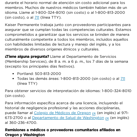
durante el horario normal de atención sin costo adicional para los
miembros. Muchos de nuestros médicos también hablan más de un
idioma. Llame al 1-800-324-8010 (sin costo) o al 1-800-813-2000
(sin costo), o al
711
(línea TTY).
Kaiser Permanente trabaja junto con proveedores participantes para
asegurar que se cumplan todas las competencias culturales. Estamos
comprometidos a garantizar que los servicios se brinden de manera
culturalmente competente a todos los miembros, incluidos aquellos
con habilidades limitadas de lectura y manejo del inglés, y a los
miembros de diversos orígenes étnicos y culturales.
¿Tiene alguna pregunta?
Llame al Departamento de Servicios
(Membership Services), de 8 a. m. a 6 p. m., los 7 días de la semana
(excepto los principales días festivos).
Portland: 503-813-2000
Todas las demás áreas: 1-800-813-2000 (sin costo) o al
711
(línea TTY)
Para obtener servicios de interpretación de idiomas: 1-800-324-8010
(sin costo).
Para información específica acerca de una licencia, incluyendo el
historial de negligencia profesional y las acciones disciplinarias,
puede llamar al
Colegio de Médicos de Oregon
(en inglés) al 971-
673-2700 o al
Departamento de Salud de Washington
(en inglés)
al 360-236-4700.
Remisiones a médicos o proveedores comunitarios afiliados en
Oregon y Washington