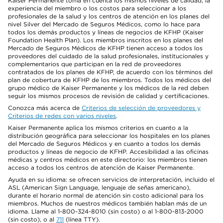
Kaiser Permanente toma en cuenta los mismos niveles de calidad, la
experiencia del miembro o los costos para seleccionar a los
profesionales de la salud y los centros de atención en los planes del
nivel Silver del Mercado de Seguros Médicos, como lo hace para
todos los demás productos y líneas de negocios de KFHP (Kaiser
Foundation Health Plan). Los miembros inscritos en los planes del
Mercado de Seguros Médicos de KFHP tienen acceso a todos los
proveedores del cuidado de la salud profesionales, institucionales y
complementarios que participan en la red de proveedores
contratados de los planes de KFHP, de acuerdo con los términos del
plan de cobertura de KFHP de los miembros. Todos los médicos del
grupo médico de Kaiser Permanente y los médicos de la red deben
seguir los mismos procesos de revisión de calidad y certificaciones.
Conozca más acerca de
Criterios de selección de proveedores y
Criterios de redes con varios niveles
.
Kaiser Permanente aplica los mismos criterios en cuanto a la
distribución geográfica para seleccionar los hospitales en los planes
del Mercado de Seguros Médicos y en cuanto a todos los demás
productos y líneas de negocio de KFHP. Accesibilidad a las oficinas
médicas y centros médicos en este directorio: los miembros tienen
acceso a todos los centros de atención de Kaiser Permanente.
Ayuda en su idioma: se ofrecen servicios de interpretación, incluido el
ASL (American Sign Language, lenguaje de señas americano),
durante el horario normal de atención sin costo adicional para los
miembros. Muchos de nuestros médicos también hablan más de un
idioma. Llame al 1-800-324-8010 (sin costo) o al 1-800-813-2000
(sin costo), o al
711
(línea TTY).