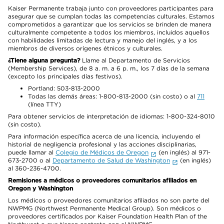
Kaiser Permanente trabaja junto con proveedores participantes para
asegurar que se cumplan todas las competencias culturales. Estamos
comprometidos a garantizar que los servicios se brinden de manera
culturalmente competente a todos los miembros, incluidos aquellos
con habilidades limitadas de lectura y manejo del inglés, y a los
miembros de diversos orígenes étnicos y culturales.
¿Tiene alguna pregunta?
Llame al Departamento de Servicios
(Membership Services), de 8 a. m. a 6 p. m., los 7 días de la semana
(excepto los principales días festivos).
Portland: 503-813-2000
Todas las demás áreas: 1-800-813-2000 (sin costo) o al
711
(línea TTY)
Para obtener servicios de interpretación de idiomas: 1-800-324-8010
(sin costo).
Para información específica acerca de una licencia, incluyendo el
historial de negligencia profesional y las acciones disciplinarias,
puede llamar al
Colegio de Médicos de Oregon
(en inglés) al 971-
673-2700 o al
Departamento de Salud de Washington
(en inglés)
al 360-236-4700.
Remisiones a médicos o proveedores comunitarios afiliados en
Oregon y Washington
Los médicos o proveedores comunitarios afiliados no son parte del
NWPMG (Northwest Permanente Medical Group). Son médicos o
proveedores certificados por Kaiser Foundation Health Plan of the