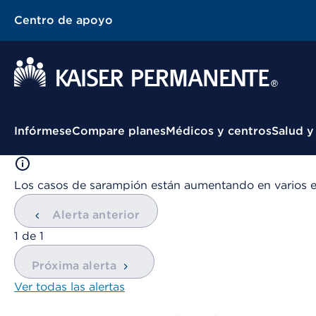
Centro de apoyo
Menú contextual
Infórmese
Compare planes
Médicos y centros
Salud y
Los casos de sarampión están aumentando en varios 
Alerta anterior
mostrando
1
de
1
Próxima alerta
Ver todas las alertas