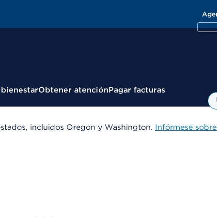
Age
 bienestar
Obtener atención
Pagar facturas
estados, incluidos Oregon y Washington.
Infórmese sobre