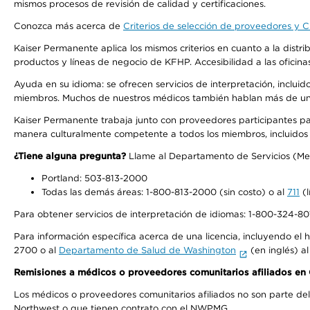
mismos procesos de revisión de calidad y certificaciones.
Conozca más acerca de
Criterios de selección de proveedores y Cr
Kaiser Permanente aplica los mismos criterios en cuanto a la dist
productos y líneas de negocio de KFHP. Accesibilidad a las oficin
Ayuda en su idioma: se ofrecen servicios de interpretación, inclui
miembros. Muchos de nuestros médicos también hablan más de un id
Kaiser Permanente trabaja junto con proveedores participantes pa
manera culturalmente competente a todos los miembros, incluidos aq
¿Tiene alguna pregunta?
Llame al Departamento de Servicios (Membe
Portland: 503-813-2000
Todas las demás áreas: 1-800-813-2000 (sin costo) o al
711
(l
Para obtener servicios de interpretación de idiomas: 1-800-324-801
Para información específica acerca de una licencia, incluyendo el hi
2700 o al
Departamento de Salud de Washington
(en inglés) a
Remisiones a médicos o proveedores comunitarios afiliados e
Los médicos o proveedores comunitarios afiliados no son parte d
Northwest o que tienen contrato con el NWPMG.