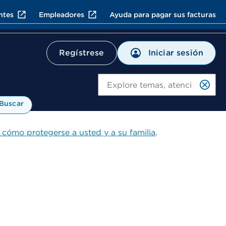
ntes
Empleadores
Ayuda para pagar sus facturas
Iniciar sesión
Regístrese
Bu
Buscar
 cómo protegerse a usted y a su familia
.