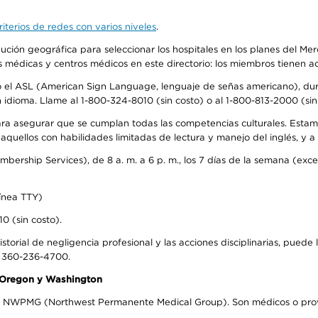
iterios de redes con varios niveles
.
ribución geográfica para seleccionar los hospitales en los planes del 
as médicas y centros médicos en este directorio: los miembros tienen 
do el ASL (American Sign Language, lenguaje de señas americano), dura
ioma. Llame al 1-800-324-8010 (sin costo) o al 1-800-813-2000 (sin 
ra asegurar que se cumplan todas las competencias culturales. Estam
uellos con habilidades limitadas de lectura y manejo del inglés, y a 
rship Services), de 8 a. m. a 6 p. m., los 7 días de la semana (except
ínea TTY)
0 (sin costo).
storial de negligencia profesional y las acciones disciplinarias, puede 
l 360-236-4700.
n Oregon y Washington
el NWPMG (Northwest Permanente Medical Group). Son médicos o prove