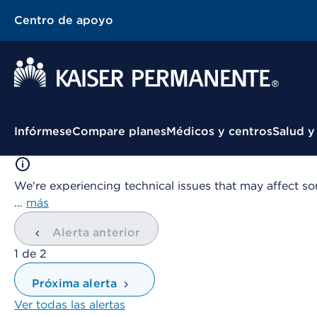
Centro de apoyo
Menú contextual
Infórmese
Compare planes
Médicos y centros
Salud y
We're experiencing technical issues that may affect so
…
más
Alerta anterior
mostrando
1
de
2
Próxima alerta
Ver todas las alertas