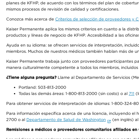
planes de KFHP, de acuerdo con los términos del plan de cobertu
mismos procesos de revisión de calidad y certificaciones.
Conozca más acerca de
Criterios de selección de proveedores y Cr
Kaiser Permanente aplica los mismos criterios en cuanto a la dist
productos y líneas de negocio de KFHP. Accesibilidad a las oficin
Ayuda en su idioma: se ofrecen servicios de interpretación, inclui
miembros. Muchos de nuestros médicos también hablan más de un id
Kaiser Permanente trabaja junto con proveedores participantes pa
manera culturalmente competente a todos los miembros, incluidos aq
¿Tiene alguna pregunta?
Llame al Departamento de Servicios (Membe
Portland: 503-813-2000
Todas las demás áreas: 1-800-813-2000 (sin costo) o al
711
(l
Para obtener servicios de interpretación de idiomas: 1-800-324-801
Para información específica acerca de una licencia, incluyendo el hi
2700 o al
Departamento de Salud de Washington
(en inglés) a
Remisiones a médicos o proveedores comunitarios afiliados e