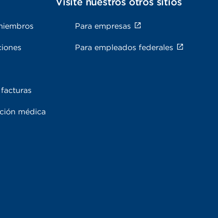
s
Visite nuestros otros sitios
miembros
Para empresas
ciones
Para empleados federales
facturas
ación médica