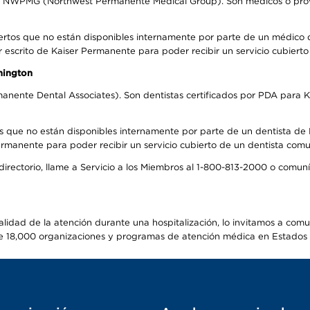
el NWPMG (Northwest Permanente Medical Group). Son médicos o prove
ertos que no están disponibles internamente por parte de un médico
r escrito de Kaiser Permanente para poder recibir un servicio cubiert
hington
anente Dental Associates). Son dentistas certificados por PDA para K
s que no están disponibles internamente por parte de un dentista de P
manente para poder recibir un servicio cubierto de un dentista comuni
 directorio, llame a Servicio a los Miembros al 1-800-813-2000 o comu
alidad de la atención durante una hospitalización, lo invitamos a com
s de 18,000 organizaciones y programas de atención médica en Estados