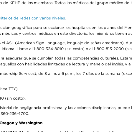
ra de KFHP de los miembros. Todos los médicos del grupo médico de K
iterios de redes con varios niveles
.
ribución geográfica para seleccionar los hospitales en los planes del 
as médicas y centros médicos en este directorio: los miembros tienen 
do el ASL (American Sign Language, lenguaje de señas americano), dura
ioma. Llame al 1-800-324-8010 (sin costo) o al 1-800-813-2000 (sin 
ra asegurar que se cumplan todas las competencias culturales. Estam
uellos con habilidades limitadas de lectura y manejo del inglés, y a 
rship Services), de 8 a. m. a 6 p. m., los 7 días de la semana (except
ínea TTY)
0 (sin costo).
storial de negligencia profesional y las acciones disciplinarias, puede 
l 360-236-4700.
n Oregon y Washington