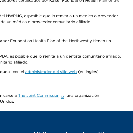
edores certificados por Kaiser Foundation Health Plan of the
 del NWPMG, esposible que lo remita a un médico o proveedor
o de un médico o proveedor comunitario afiliado.
aiser Foundation Health Plan of the Northwest y tienen un
DA, es posible que lo remita a un dentista comunitario afiliado.
tario afiliado.
níquese con el
administrador del sitio web
(en inglés).
unicarse a
The Joint Commission
, una organización
 Unidos.