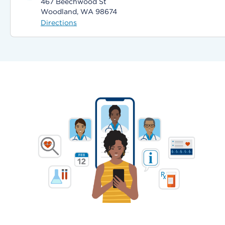
467 Beechwood St
Woodland, WA 98674
Directions