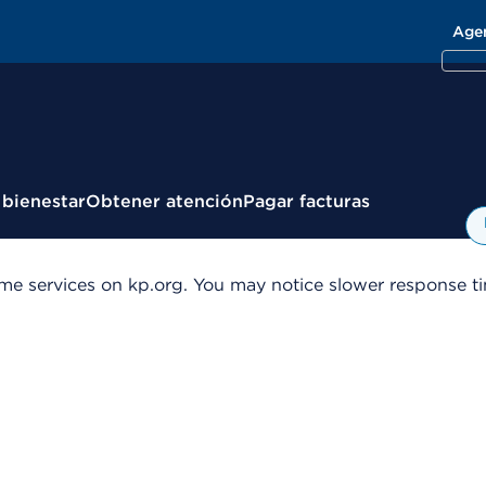
Age
 bienestar
Obtener atención
Pagar facturas
me services on kp.org. You may notice slower response tim