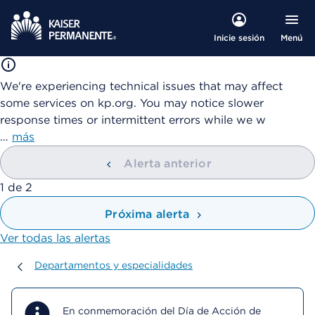
Menú
Inicie sesión
We're experiencing technical issues that may affect
some services on kp.org. You may notice slower
response times or intermittent errors while we w
…
más
Alerta anterior
mostrando
1
de
2
Próxima alerta
Ver todas las alertas
Departamentos y especialidades
Departamentos y especialidades
En conmemoración del Día de Acción de