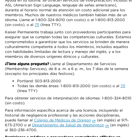
Ayuda en su idioma: se ofrecen servicios de interpretación, incluido el
ASL (American Sign Language, lenguaje de señas americano),
durante el horario normal de atención sin costo adicional para los
miembros. Muchos de nuestros médicos también hablan más de un
idioma. Llame al 1-800-324-8010 (sin costo) o al 1-800-813-2000
(sin costo), o al
711
(línea TTY).
Kaiser Permanente trabaja junto con proveedores participantes para
asegurar que se cumplan todas las competencias culturales. Estamos
comprometidos a garantizar que los servicios se brinden de manera
culturalmente competente a todos los miembros, incluidos aquellos
con habilidades limitadas de lectura y manejo del inglés, y a los
miembros de diversos orígenes étnicos y culturales.
¿Tiene alguna pregunta?
Llame al Departamento de Servicios
(Membership Services), de 8 a. m. a 6 p. m., los 7 días de la semana
(excepto los principales días festivos).
Portland: 503-813-2000
Todas las demás áreas: 1-800-813-2000 (sin costo) o al
711
(línea TTY)
Para obtener servicios de interpretación de idiomas: 1-800-324-8010
(sin costo).
Para información específica acerca de una licencia, incluyendo el
historial de negligencia profesional y las acciones disciplinarias,
puede llamar al
Colegio de Médicos de Oregon
(en inglés) al 971-
673-2700 o al
Departamento de Salud de Washington
(en inglés)
al 360-236-4700.