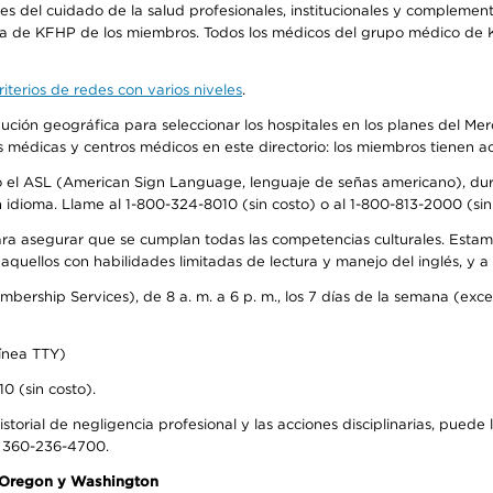
 del cuidado de la salud profesionales, institucionales y complement
ra de KFHP de los miembros. Todos los médicos del grupo médico de K
iterios de redes con varios niveles
.
ribución geográfica para seleccionar los hospitales en los planes del 
as médicas y centros médicos en este directorio: los miembros tienen 
do el ASL (American Sign Language, lenguaje de señas americano), dura
ioma. Llame al 1-800-324-8010 (sin costo) o al 1-800-813-2000 (sin 
ra asegurar que se cumplan todas las competencias culturales. Estam
uellos con habilidades limitadas de lectura y manejo del inglés, y a 
rship Services), de 8 a. m. a 6 p. m., los 7 días de la semana (except
ínea TTY)
0 (sin costo).
storial de negligencia profesional y las acciones disciplinarias, puede 
l 360-236-4700.
n Oregon y Washington