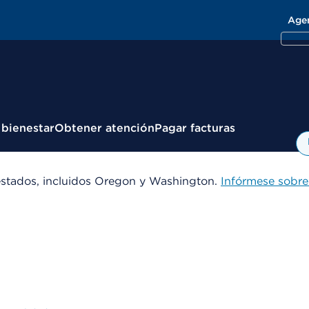
Age
 bienestar
Obtener atención
Pagar facturas
estados, incluidos Oregon y Washington.
Infórmese sobre