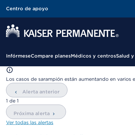
Centro de apoyo
Menú contextual
Infórmese
Compare planes
Médicos y centros
Salud y
Los casos de sarampión están aumentando en varios 
Alerta anterior
mostrando
1
de
1
Próxima alerta
Ver todas las alertas