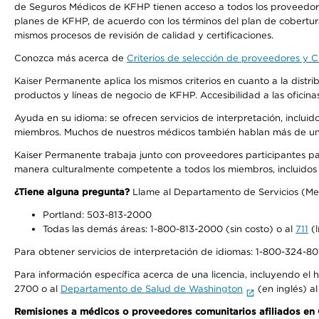
de Seguros Médicos de KFHP tienen acceso a todos los proveedores
planes de KFHP, de acuerdo con los términos del plan de cobertu
mismos procesos de revisión de calidad y certificaciones.
Conozca más acerca de
Criterios de selección de proveedores y Cr
Kaiser Permanente aplica los mismos criterios en cuanto a la dist
productos y líneas de negocio de KFHP. Accesibilidad a las oficin
Ayuda en su idioma: se ofrecen servicios de interpretación, inclui
miembros. Muchos de nuestros médicos también hablan más de un id
Kaiser Permanente trabaja junto con proveedores participantes pa
manera culturalmente competente a todos los miembros, incluidos aq
¿Tiene alguna pregunta?
Llame al Departamento de Servicios (Membe
Portland: 503-813-2000
Todas las demás áreas: 1-800-813-2000 (sin costo) o al
711
(l
Para obtener servicios de interpretación de idiomas: 1-800-324-801
Para información específica acerca de una licencia, incluyendo el hi
2700 o al
Departamento de Salud de Washington
(en inglés) a
Remisiones a médicos o proveedores comunitarios afiliados e