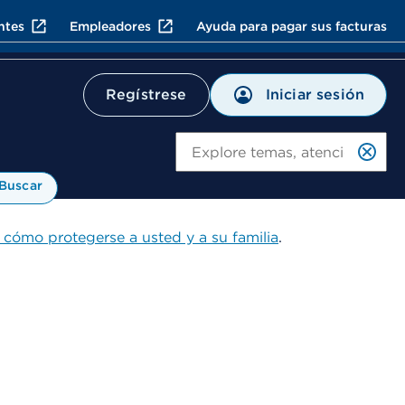
ntes
Empleadores
Ayuda para pagar sus facturas
Iniciar sesión
Regístrese
Bu
Buscar
 cómo protegerse a usted y a su familia
.