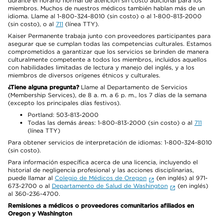
durante el horario normal de atención sin costo adicional para los
miembros. Muchos de nuestros médicos también hablan más de un
idioma. Llame al 1-800-324-8010 (sin costo) o al 1-800-813-2000
(sin costo), o al
711
(línea TTY).
Kaiser Permanente trabaja junto con proveedores participantes para
asegurar que se cumplan todas las competencias culturales. Estamos
comprometidos a garantizar que los servicios se brinden de manera
culturalmente competente a todos los miembros, incluidos aquellos
con habilidades limitadas de lectura y manejo del inglés, y a los
miembros de diversos orígenes étnicos y culturales.
¿Tiene alguna pregunta?
Llame al Departamento de Servicios
(Membership Services), de 8 a. m. a 6 p. m., los 7 días de la semana
(excepto los principales días festivos).
Portland: 503-813-2000
Todas las demás áreas: 1-800-813-2000 (sin costo) o al
711
(línea TTY)
Para obtener servicios de interpretación de idiomas: 1-800-324-8010
(sin costo).
Para información específica acerca de una licencia, incluyendo el
historial de negligencia profesional y las acciones disciplinarias,
puede llamar al
Colegio de Médicos de Oregon
(en inglés) al 971-
673-2700 o al
Departamento de Salud de Washington
(en inglés)
al 360-236-4700.
Remisiones a médicos o proveedores comunitarios afiliados en
Oregon y Washington