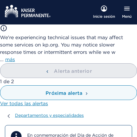
Menú
Inicie sesión
We're experiencing technical issues that may affect
some services on kp.org. You may notice slower
response times or intermittent errors while we w
…
más
Alerta anterior
mostrando
1
de
2
Próxima alerta
Ver todas las alertas
Departamentos y especialidades
Departamentos y especialidades
En conmemoración del Día de Acción de