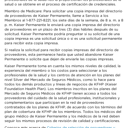
salud o se obtiene en el proceso de certificación de credenciales.
Miembro de Medicare: Para solicitar una copia impresa del directorio
de proveedores de Kaiser Permanente, llame a Servicio a los
Miembros al 1-877-221-8221, los siete días de la semana, de 8 a. m. a 8
p. m. Kaiser Permanente le enviará una copia impresa del directorio
de proveedores en un plazo de tres (3) días hábiles después de su
solicitud. Kaiser Permanente podría preguntar si su solicitud de una
copia impresa es una solicitud única o si es una solicitud permanente
para recibir esta copia impresa.
Si realiza la solicitud para recibir copias impresas del directorio de
proveedores, esta permanece hasta que usted abandone Kaiser
Permanente o solicite que dejen de enviarle las copias impresas.
Kaiser Permanente toma en cuenta los mismos niveles de calidad, la
experiencia del miembro o los costos para seleccionar a los
profesionales de la salud y los centros de atención en los planes del
nivel Silver del Mercado de Seguros Médicos, como lo hace para
todos los demás productos y líneas de negocios de KFHP (Kaiser
Foundation Health Plan). Los miembros inscritos en los planes del
Mercado de Seguros Médicos de KFHP tienen acceso a todos los
proveedores del cuidado de la salud profesionales, institucionales y
complementarios que participan en la red de proveedores
contratados de los planes de KFHP, de acuerdo con los términos del
plan de cobertura de KFHP de los miembros. Todos los médicos del
grupo médico de Kaiser Permanente y los médicos de la red deben
seguir los mismos procesos de revisión de calidad y certificaciones.
Conozca más acerca de
Criterios de selección de proveedores y