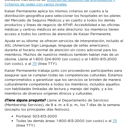
Criterios de redes con varios niveles
.
Kaiser Permanente aplica los mismos criterios en cuanto a la
distribución geográfica para seleccionar los hospitales en los planes
del Mercado de Seguros Médicos y en cuanto a todos los demás
productos y líneas de negocio de KFHP. Accesibilidad a las oficinas
médicas y centros médicos en este directorio: los miembros tienen
acceso a todos los centros de atención de Kaiser Permanente.
Ayuda en su idioma: se ofrecen servicios de interpretación, incluido el
ASL (American Sign Language, lenguaje de señas americano),
durante el horario normal de atención sin costo adicional para los
miembros. Muchos de nuestros médicos también hablan más de un
idioma. Llame al 1-800-324-8010 (sin costo) o al 1-800-813-2000
(sin costo), o al
711
(línea TTY).
Kaiser Permanente trabaja junto con proveedores participantes para
asegurar que se cumplan todas las competencias culturales. Estamos
comprometidos a garantizar que los servicios se brinden de manera
culturalmente competente a todos los miembros, incluidos aquellos
con habilidades limitadas de lectura y manejo del inglés, y a los
miembros de diversos orígenes étnicos y culturales.
¿Tiene alguna pregunta?
Llame al Departamento de Servicios
(Membership Services), de 8 a. m. a 6 p. m., los 7 días de la semana
(excepto los principales días festivos).
Portland: 503-813-2000
Todas las demás áreas: 1-800-813-2000 (sin costo) o al
711
(línea TTY)