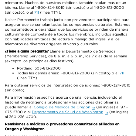
miembros. Muchos de nuestros médicos también hablan más de un
idioma. Llame al 1-800-324-8010 (sin costo) o al 1-800-813-2000
(sin costo), o al
711
(línea TTY).
Kaiser Permanente trabaja junto con proveedores participantes para
asegurar que se cumplan todas las competencias culturales. Estamos
comprometidos a garantizar que los servicios se brinden de manera
culturalmente competente a todos los miembros, incluidos aquellos
con habilidades limitadas de lectura y manejo del inglés, y a los
miembros de diversos orígenes étnicos y culturales.
¿Tiene alguna pregunta?
Llame al Departamento de Servicios
(Membership Services), de 8 a. m. a 6 p. m., los 7 días de la semana
(excepto los principales días festivos).
Portland: 503-813-2000
Todas las demás áreas: 1-800-813-2000 (sin costo) o al
711
(línea TTY)
Para obtener servicios de interpretación de idiomas: 1-800-324-8010
(sin costo).
Para información específica acerca de una licencia, incluyendo el
historial de negligencia profesional y las acciones disciplinarias,
puede llamar al
Colegio de Médicos de Oregon
(en inglés) al 971-
673-2700 o al
Departamento de Salud de Washington
(en inglés)
al 360-236-4700.
Remisiones a médicos o proveedores comunitarios afiliados en
Oregon y Washington