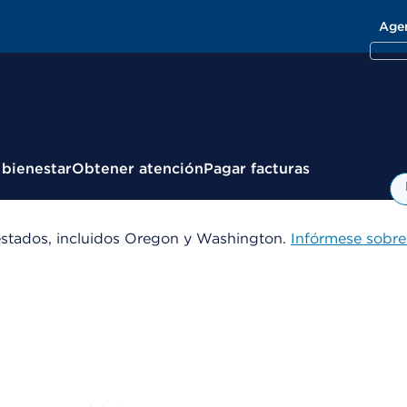
Age
 bienestar
Obtener atención
Pagar facturas
estados, incluidos Oregon y Washington.
Infórmese sobre