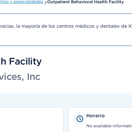
tos y especialidades
Outpatient Behavioral Health Facility
cias, la mayoría de los centros médicos y dentales de 
h Facility
ices, Inc
Horario
No available informati