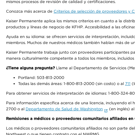
mismos procesos de revisión de calidad y certificaciones.
Conozca más acerca de
Criterios de selección de proveedores y Cr
Kaiser Permanente aplica los mismos criterios en cuanto a la dist
productos y líneas de negocio de KFHP. Accesibilidad a las oficin
Ayuda en su idioma: se ofrecen servicios de interpretación, inclui
miembros. Muchos de nuestros médicos también hablan más de un id
Kaiser Permanente trabaja junto con proveedores participantes pa
manera culturalmente competente a todos los miembros, incluidos aq
¿Tiene alguna pregunta?
Llame al Departamento de Servicios (Membe
Portland: 503-813-2000
Todas las demás áreas: 1-800-813-2000 (sin costo) o al
711
(l
Para obtener servicios de interpretación de idiomas: 1-800-324-801
Para información específica acerca de una licencia, incluyendo el hi
2700 o al
Departamento de Salud de Washington
(en inglés) a
Remisiones a médicos o proveedores comunitarios afiliados e
Los médicos o proveedores comunitarios afiliados no son parte d
Northwest o que tienen contrato con el NWPMG.