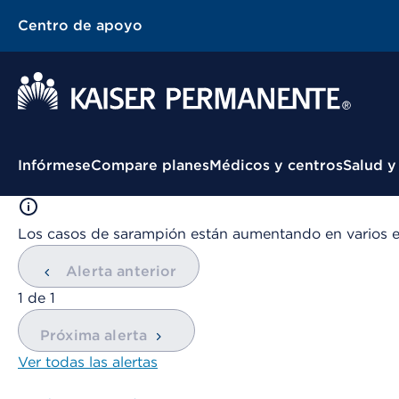
Centro de apoyo
Menú contextual
Infórmese
Compare planes
Médicos y centros
Salud y
Los casos de sarampión están aumentando en varios 
Alerta anterior
mostrando
1
de
1
Próxima alerta
Ver todas las alertas