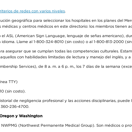
iterios de redes con varios niveles
.
ribución geográfica para seleccionar los hospitales en los planes del 
as médicas y centros médicos en este directorio: los miembros tienen 
do el ASL (American Sign Language, lenguaje de señas americano), dura
ioma. Llame al 1-800-324-8010 (sin costo) o al 1-800-813-2000 (sin 
ra asegurar que se cumplan todas las competencias culturales. Estam
uellos con habilidades limitadas de lectura y manejo del inglés, y a 
rship Services), de 8 a. m. a 6 p. m., los 7 días de la semana (except
ínea TTY)
0 (sin costo).
storial de negligencia profesional y las acciones disciplinarias, puede 
l 360-236-4700.
n Oregon y Washington
el NWPMG (Northwest Permanente Medical Group). Son médicos o prove