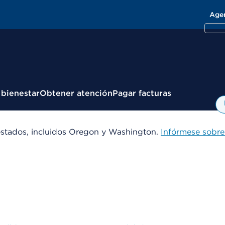
Age
 bienestar
Obtener atención
Pagar facturas
estados, incluidos Oregon y Washington.
Infórmese sobre