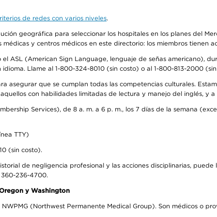
iterios de redes con varios niveles
.
ribución geográfica para seleccionar los hospitales en los planes del 
as médicas y centros médicos en este directorio: los miembros tienen 
do el ASL (American Sign Language, lenguaje de señas americano), dura
ioma. Llame al 1-800-324-8010 (sin costo) o al 1-800-813-2000 (sin 
ra asegurar que se cumplan todas las competencias culturales. Estam
uellos con habilidades limitadas de lectura y manejo del inglés, y a 
rship Services), de 8 a. m. a 6 p. m., los 7 días de la semana (except
ínea TTY)
0 (sin costo).
storial de negligencia profesional y las acciones disciplinarias, puede 
l 360-236-4700.
n Oregon y Washington
el NWPMG (Northwest Permanente Medical Group). Son médicos o prove