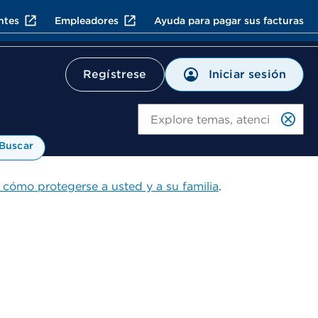
ntes
Empleadores
Ayuda para pagar sus facturas
Iniciar sesión
Regístrese
Bu
Buscar
 cómo protegerse a usted y a su familia
.