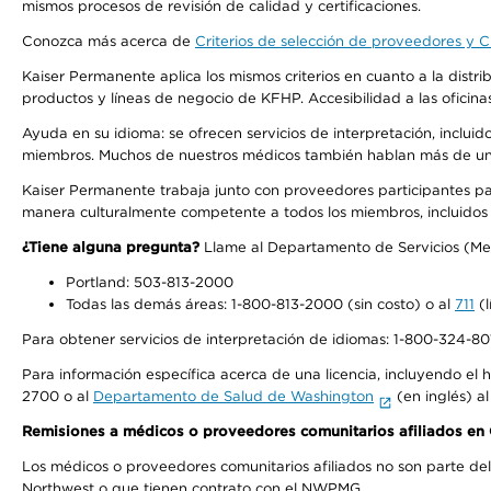
mismos procesos de revisión de calidad y certificaciones.
Conozca más acerca de
Criterios de selección de proveedores y Cr
Kaiser Permanente aplica los mismos criterios en cuanto a la dist
productos y líneas de negocio de KFHP. Accesibilidad a las oficin
Ayuda en su idioma: se ofrecen servicios de interpretación, inclui
miembros. Muchos de nuestros médicos también hablan más de un id
Kaiser Permanente trabaja junto con proveedores participantes pa
manera culturalmente competente a todos los miembros, incluidos aq
¿Tiene alguna pregunta?
Llame al Departamento de Servicios (Membe
Portland: 503-813-2000
Todas las demás áreas: 1-800-813-2000 (sin costo) o al
711
(l
Para obtener servicios de interpretación de idiomas: 1-800-324-801
Para información específica acerca de una licencia, incluyendo el hi
2700 o al
Departamento de Salud de Washington
(en inglés) a
Remisiones a médicos o proveedores comunitarios afiliados e
Los médicos o proveedores comunitarios afiliados no son parte d
Northwest o que tienen contrato con el NWPMG.