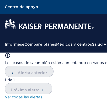
Centro de apoyo
Menú contextual
Infórmese
Compare planes
Médicos y centros
Salud y
Los casos de sarampión están aumentando en varios 
Alerta anterior
mostrando
1
de
1
Próxima alerta
Ver todas las alertas