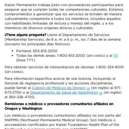
Kaiser Permanente trabaja junto con proveedores participantes para
asegurar que se cumplan todas las competencias culturales. Estamos
comprometidos a garantizar que los servicios se brinden de manera
culturalmente competente a todos los miembros, incluidos aquellos
con habilidades limitadas de lectura y manejo del inglés, y a los
miembros de diversos orígenes étnicos y culturales.
¿Tiene alguna pregunta?
Llame al Departamento de Servicios
(Membership Services), de 8 a. m. a 6 p. m., los 7 días de la semana
(excepto los principales días festivos).
Portland: 503-813-2000
Todas las demás áreas: 1-800-813-2000 (sin costo) o al
711
(línea TTY)
Para obtener servicios de interpretación de idiomas: 1-800-324-8010
(sin costo).
Para información específica acerca de una licencia, incluyendo el
historial de negligencia profesional y las acciones disciplinarias,
puede llamar al
Colegio de Médicos de Oregon
(en inglés) al 971-
673-2700 o al
Departamento de Salud de Washington
(en inglés)
al 360-236-4700.
Remisiones a médicos o proveedores comunitarios afiliados en
Oregon y Washington
Los médicos o proveedores comunitarios afiliados no son parte del
NWPMG (Northwest Permanente Medical Group). Son médicos o
proveedores certificados por Kaiser Foundation Health Plan of the