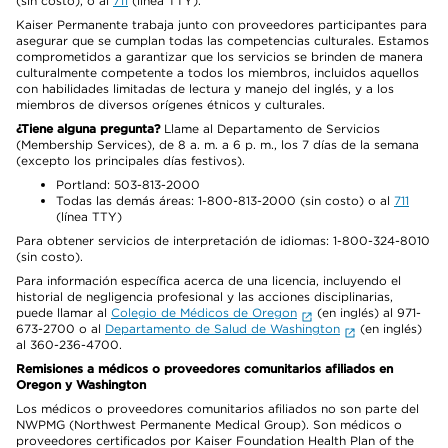
(sin costo), o al
711
(línea TTY).
Kaiser Permanente trabaja junto con proveedores participantes para
asegurar que se cumplan todas las competencias culturales. Estamos
comprometidos a garantizar que los servicios se brinden de manera
culturalmente competente a todos los miembros, incluidos aquellos
con habilidades limitadas de lectura y manejo del inglés, y a los
miembros de diversos orígenes étnicos y culturales.
¿Tiene alguna pregunta?
Llame al Departamento de Servicios
(Membership Services), de 8 a. m. a 6 p. m., los 7 días de la semana
(excepto los principales días festivos).
Portland: 503-813-2000
Todas las demás áreas: 1-800-813-2000 (sin costo) o al
711
(línea TTY)
Para obtener servicios de interpretación de idiomas: 1-800-324-8010
(sin costo).
Para información específica acerca de una licencia, incluyendo el
historial de negligencia profesional y las acciones disciplinarias,
puede llamar al
Colegio de Médicos de Oregon
(en inglés) al 971-
673-2700 o al
Departamento de Salud de Washington
(en inglés)
al 360-236-4700.
Remisiones a médicos o proveedores comunitarios afiliados en
Oregon y Washington
Los médicos o proveedores comunitarios afiliados no son parte del
NWPMG (Northwest Permanente Medical Group). Son médicos o
proveedores certificados por Kaiser Foundation Health Plan of the