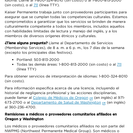
idioma. Llame al 1-800-324-8010 (sin costo) o al 1-800-813-2000
(sin costo), o al
711
(línea TTY).
Kaiser Permanente trabaja junto con proveedores participantes para
asegurar que se cumplan todas las competencias culturales. Estamos
comprometidos a garantizar que los servicios se brinden de manera
culturalmente competente a todos los miembros, incluidos aquellos
con habilidades limitadas de lectura y manejo del inglés, y a los
miembros de diversos orígenes étnicos y culturales.
¿Tiene alguna pregunta?
Llame al Departamento de Servicios
(Membership Services), de 8 a. m. a 6 p. m., los 7 días de la semana
(excepto los principales días festivos).
Portland: 503-813-2000
Todas las demás áreas: 1-800-813-2000 (sin costo) o al
711
(línea TTY)
Para obtener servicios de interpretación de idiomas: 1-800-324-8010
(sin costo).
Para información específica acerca de una licencia, incluyendo el
historial de negligencia profesional y las acciones disciplinarias,
puede llamar al
Colegio de Médicos de Oregon
(en inglés) al 971-
673-2700 o al
Departamento de Salud de Washington
(en inglés)
al 360-236-4700.
Remisiones a médicos o proveedores comunitarios afiliados en
Oregon y Washington
Los médicos o proveedores comunitarios afiliados no son parte del
NWPMG (Northwest Permanente Medical Group). Son médicos o