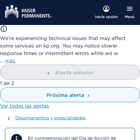
Menú
Inicie sesión
We're experiencing technical issues that may affect
some services on kp.org. You may notice slower
response times or intermittent errors while we w
…
más
Alerta anterior
mostrando
1
de
2
Próxima alerta
Ver todas las alertas
Departamentos y especialidades
Departamentos y especialidades
En conmemoración del Día de Acción de