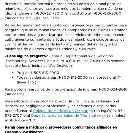
durante el horario normal de atención sin costo adicional para los
miembros. Muchos de nuestros médicos también hablan más de un
idioma. Llame al 1-800-324-8010 (sin costo) o al 1-800-813-2000
(sin costo), o al
711
(línea TTY).
Kaiser Permanente trabaja junto con proveedores participantes para
asegurar que se cumplan todas las competencias culturales. Estamos
comprometidos a garantizar que los servicios se brinden de manera
culturalmente competente a todos los miembros, incluidos aquellos
con habilidades limitadas de lectura y manejo del inglés, y a los
miembros de diversos orígenes étnicos y culturales.
¿Tiene alguna pregunta?
Llame al Departamento de Servicios
(Membership Services), de 8 a. m. a 6 p. m., los 7 días de la semana
(excepto los principales días festivos).
Portland: 503-813-2000
Todas las demás áreas: 1-800-813-2000 (sin costo) o al
711
(línea TTY)
Para obtener servicios de interpretación de idiomas: 1-800-324-8010
(sin costo).
Para información específica acerca de una licencia, incluyendo el
historial de negligencia profesional y las acciones disciplinarias,
puede llamar al
Colegio de Médicos de Oregon
(en inglés) al 971-
673-2700 o al
Departamento de Salud de Washington
(en inglés)
al 360-236-4700.
Remisiones a médicos o proveedores comunitarios afiliados en
Oregon y Washington