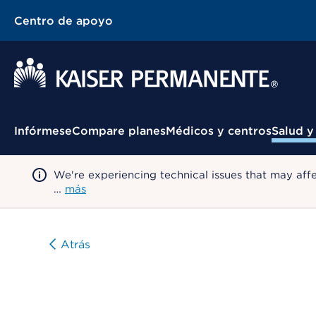
Centro de apoyo
Menú contextual
Infórmese
Compare planes
Médicos y centros
Salud y
We're experiencing technical issues that may aff
…
más
Atrás