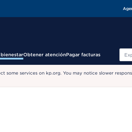
Age
Busc
 bienestar
Obtener atención
Pagar facturas
ect some services on kp.org. You may notice slower response