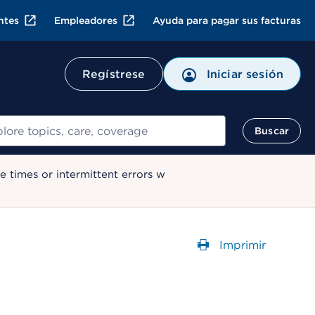
ntes
Empleadores
Ayuda para pagar sus facturas
Regístrese
Iniciar sesión
ar
Buscar
 times or intermittent errors w
Imprimir
Abre un Cuadr