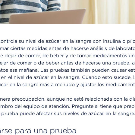
trola su nivel de azúcar en la sangre con insulina o píld
ar ciertas medidas antes de hacerse análisis de laborato
e dejar de comer, de beber y de tomar medicamentos un 
dejar de comer o de beber antes de hacerse una prueba, a
tos esa mañana. Las pruebas también pueden causar estr
n el nivel de azúcar en la sangre. Cuando esto sucede, l
úcar en la sangre más a menudo y ajustar los medicamento
enera preocupación, aunque no esté relacionada con la di
mbro del equipo de atención. Pregunte si tiene que prep
a prueba puede afectar sus niveles de azúcar en la sangre
rse para una prueba