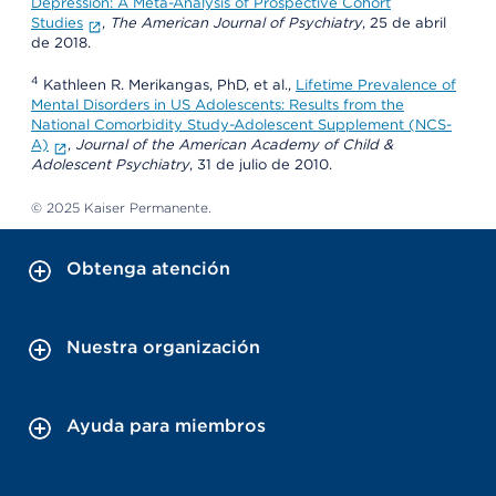
Depression: A Meta-Analysis of Prospective Cohort
Studies
,
The American Journal of Psychiatry
, 25 de abril
de 2018.
4
Kathleen R. Merikangas, PhD, et al.,
Lifetime Prevalence of
Mental Disorders in US Adolescents: Results from the
National Comorbidity Study-Adolescent Supplement (NCS-
A)
,
Journal of the American Academy of Child &
Adolescent Psychiatry
, 31 de julio de 2010.
© 2025 Kaiser Permanente.
Obtenga atención
Nuestra organización
Ayuda para miembros