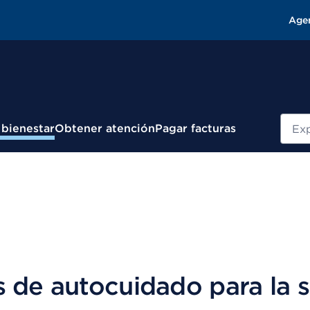
Age
Busc
 bienestar
Obtener atención
Pagar facturas
s de autocuidado para la 