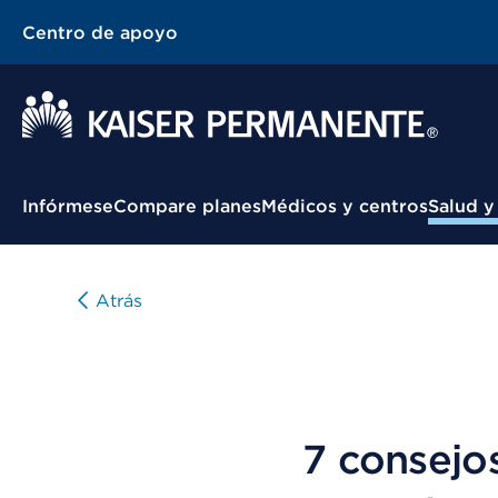
Centro de apoyo
Menú contextual
Infórmese
Compare planes
Médicos y centros
Salud y
Atrás
7 consejo