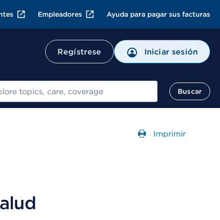
ntes
Empleadores
Ayuda para pagar sus facturas
Regístrese
Iniciar sesión
ar
Buscar
Imprimir
Abre un Cuadr
salud