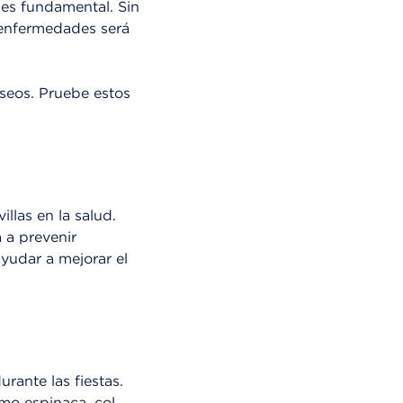
 es fundamental. Sin
 enfermedades será
eseos. Pruebe estos
llas en la salud.
 a prevenir
yudar a mejorar el
rante las fiestas.
mo espinaca, col