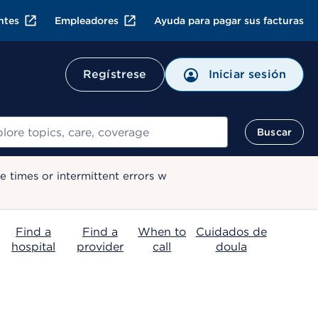
ntes
Empleadores
Ayuda para pagar sus facturas
Regístrese
Iniciar sesión
ar
Buscar
 times or intermittent errors w
Find a
Find a
When to
Cuidados de
hospital
provider
call
doula