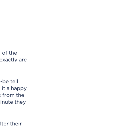
 of the
exactly are
-be tell
 it a happy
s from the
minute they
er their