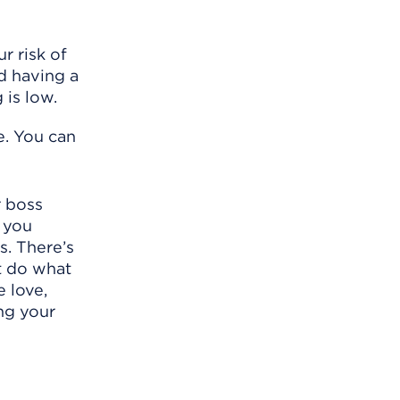
r risk of
nd having a
 is low.
e. You can
r boss
e you
s. There’s
t do what
e love,
ng your