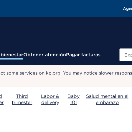
Age
Busc
 bienestar
Obtener atención
Pagar facturas
ect some services on kp.org. You may notice slower response
d
Third
Labor &
Baby
Salud mental en el
er
trimester
delivery
101
embarazo