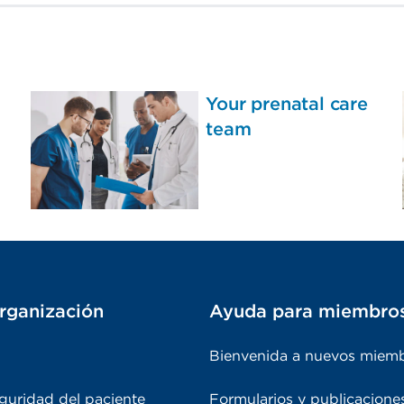
Your prenatal care
team
rganización
Ayuda para miembro
Bienvenida a nuevos miem
guridad del paciente
Formularios y publicacione