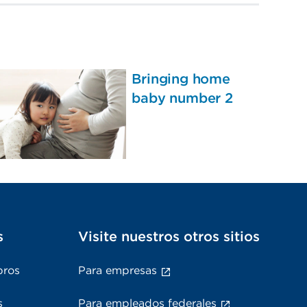
Bringing home
baby number 2
s
Visite nuestros otros sitios
bros
Para empresas
s
Para empleados federales