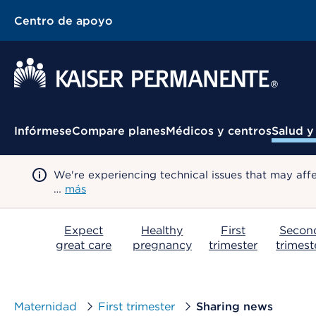
Centro de apoyo
Menú contextual
Infórmese
Compare planes
Médicos y centros
Salud y
We're experiencing technical issues that may aff
…
más
Expect
Healthy
First
Secon
great care
pregnancy
trimester
trimest
Maternidad
First trimester
Sharing news