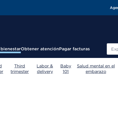
Age
Busc
 bienestar
Obtener atención
Pagar facturas
d
Third
Labor &
Baby
Salud mental en el
er
trimester
delivery
101
embarazo