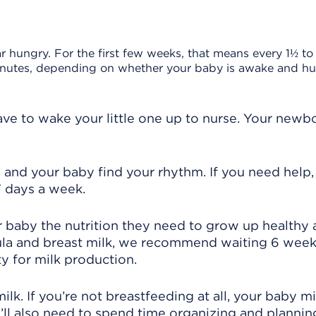
hungry. For the first few weeks, that means every 1½ to
minutes, depending on whether your baby is awake and hu
have to wake your little one up to nurse. Your newb
 and your baby find your rhythm. If you need help, 
 7 days a week.
r baby the nutrition they need to grow up healthy
mula and breast milk, we recommend waiting 6 wee
y for milk production.
lk. If you’re not breastfeeding at all, your baby 
ll also need to spend time organizing and plannin