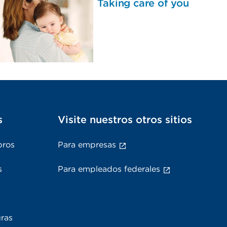
Taking care of you
s
Visite nuestros otros sitios
bros
Para empresas
s
Para empleados federales
uras