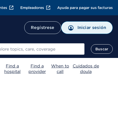
ntes
Empleadores
Ayuda para pagar sus facturas
Regístrese
Iniciar sesión
ar
Buscar
Find a
Find a
When to
Cuidados de
hospital
provider
call
doula