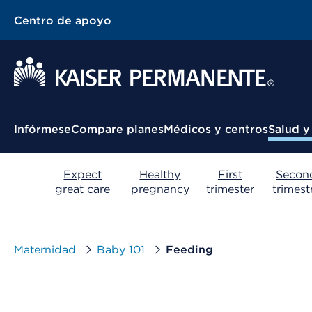
Centro de apoyo
Menú contextual
Infórmese
Compare planes
Médicos y centros
Salud y
Expect
Healthy
First
Secon
great care
pregnancy
trimester
trimest
Maternidad
Baby 101
Feeding