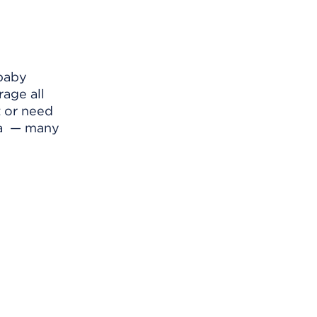
 baby
rage all
t or need
la — many