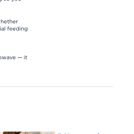
whether
cial feeding
rowave — it