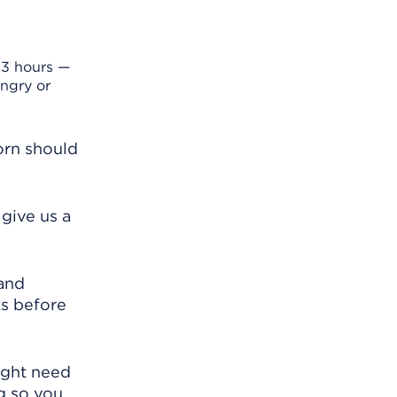
 3 hours —
ngry or
orn should
give us a
 and
ks before
might need
g so you