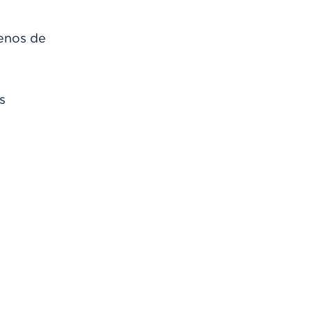
genos de
s