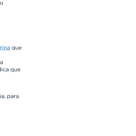
su
rina
que
la
dica que
a, para