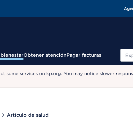
Age
Busc
 bienestar
Obtener atención
Pagar facturas
ect some services on kp.org. You may notice slower response
Artículo de salud