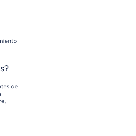
amiento
os?
ntes de
a
re,