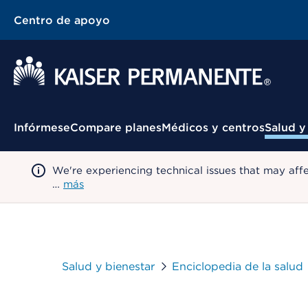
Centro de apoyo
Menú contextual
Infórmese
Compare planes
Médicos y centros
Salud y
We're experiencing technical issues that may aff
…
más
Salud y bienestar
Enciclopedia de la salud