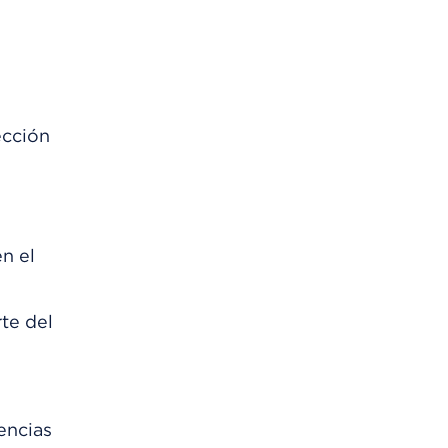
ección
n el
te del
encias