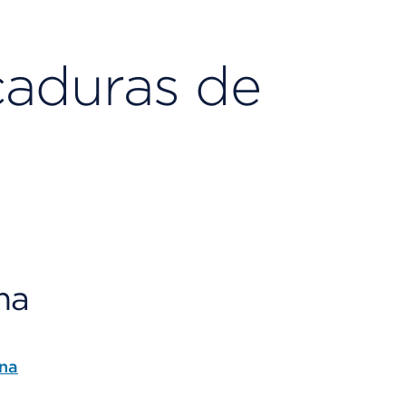
caduras de
ma
una