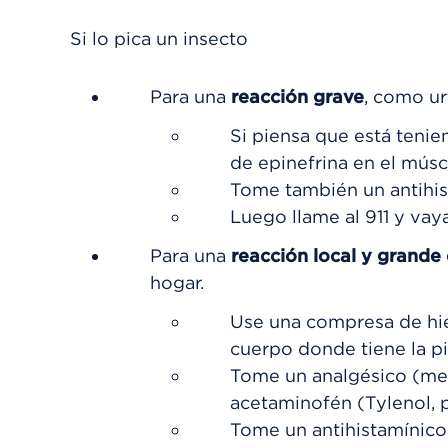
Si lo pica un insecto
Para una
reacción grave
, como ur
Si piensa que está tenie
de epinefrina en el músc
Tome también un antihis
Luego llame al
911
y vaya
Para una
reacción local y grande
hogar.
Use una compresa de hiel
cuerpo donde tiene la p
Tome un analgésico (med
acetaminofén (Tylenol, 
Tome un antihistamínico