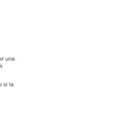
er una
a.
 si la