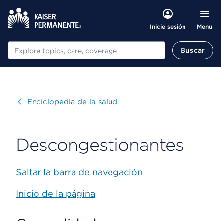
Menu
Inicie sesión
Buscar
Buscar
Visitar
Enciclopedia de la salud
Descongestionantes
Saltar la barra de navegación
Inicio de la página