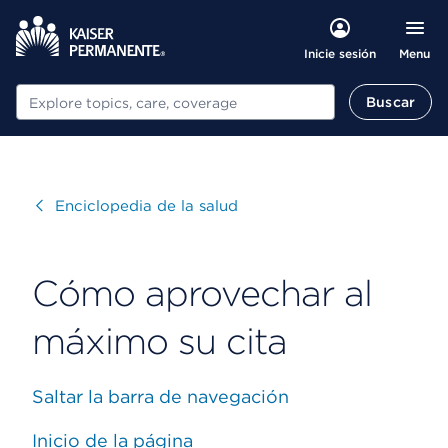
Menu
Inicie sesión
Buscar
Buscar
Visitar
Enciclopedia de la salud
Cómo aprovechar al
máximo su cita
Saltar la barra de navegación
Inicio de la página