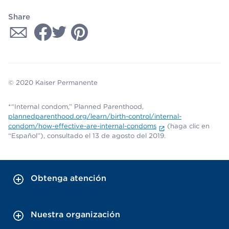
Share
© 2020 Kaiser Permanente
*“Internal condom,” Planned Parenthood,
plannedparenthood.org/learn/birth-control/internal-
condom/how-effective-are-internal-condoms
(haga clic en
“Español”), consultado el 13 de agosto del 2019.
Obtenga atención
Nuestra organización