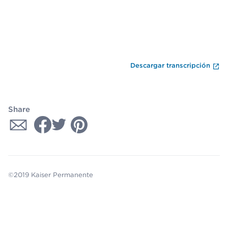
Fi
Descargar transcripción
Share
©2019 Kaiser Permanente