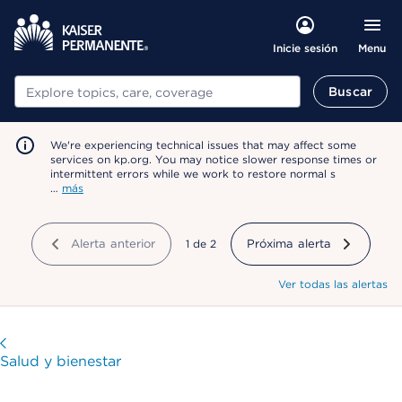
Menu
Inicie sesión
Buscar
Buscar
We're experiencing technical issues that may affect some
services on kp.org. You may notice slower response times or
intermittent errors while we work to restore normal s
…
más
Alerta anterior
mostrando
1
de
2
Próxima alerta
Ver todas las alertas
Visitar
Salud y bienestar