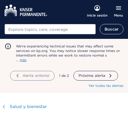
Menu
Inicie sesión
Buscar
Buscar
We're experiencing technical issues that may affect some
services on kp.org. You may notice slower response times or
intermittent errors while we work to restore normal s
…
más
Alerta anterior
mostrando
1
de
2
Próxima alerta
Ver todas las alertas
Visitar
Salud y bienestar