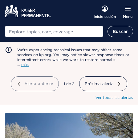
Menu
Inicie sesión
Buscar
Buscar
We're experiencing technical issues that may affect some
services on kp.org. You may notice slower response times or
intermittent errors while we work to restore normal s
…
más
Alerta anterior
mostrando
1
de
2
Próxima alerta
Ver todas las alertas