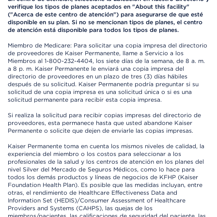
verifique los tipos de planes aceptados en "About this facility"
("Acerca de este centro de atención") para asegurarse de que esté
disponible en su plan. Si no se mencionan tipos de planes, el centro
de atención está disponible para todos los tipos de planes.
Miembro de Medicare: Para solicitar una copia impresa del directorio
de proveedores de Kaiser Permanente, llame a Servicio a los
Miembros al 1-800-232-4404, los siete días de la semana, de 8 a. m.
a 8 p. m. Kaiser Permanente le enviará una copia impresa del
directorio de proveedores en un plazo de tres (3) días hábiles
después de su solicitud. Kaiser Permanente podría preguntar si su
solicitud de una copia impresa es una solicitud única o si es una
solicitud permanente para recibir esta copia impresa.
Si realiza la solicitud para recibir copias impresas del directorio de
proveedores, esta permanece hasta que usted abandone Kaiser
Permanente o solicite que dejen de enviarle las copias impresas.
Kaiser Permanente toma en cuenta los mismos niveles de calidad, la
experiencia del miembro o los costos para seleccionar a los
profesionales de la salud y los centros de atención en los planes del
nivel Silver del Mercado de Seguros Médicos, como lo hace para
todos los demás productos y líneas de negocios de KFHP (Kaiser
Foundation Health Plan). Es posible que las medidas incluyan, entre
otras, el rendimiento de Healthcare Effectiveness Data and
Information Set (HEDIS)/Consumer Assessment of Healthcare
Providers and Systems (CAHPS), las quejas de los
miembros/pacientes, las calificaciones de seguridad del paciente, las