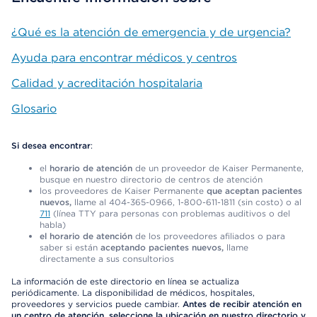
¿Qué es la atención de emergencia y de urgencia?
Ayuda para encontrar médicos y centros
Calidad y acreditación hospitalaria
Glosario
Si desea encontrar
:
el
horario de atención
de un proveedor de Kaiser Permanente,
busque en nuestro directorio de centros de atención
los proveedores de Kaiser Permanente
que aceptan pacientes
nuevos,
llame al 404-365-0966, 1-800-611-1811 (sin costo) o al
711
(línea TTY para personas con problemas auditivos o del
habla)
el horario de atención
de los proveedores afiliados o para
saber si están
aceptando pacientes nuevos,
llame
directamente a sus consultorios
La información de este directorio en línea se actualiza
periódicamente. La disponibilidad de médicos, hospitales,
proveedores y servicios puede cambiar.
Antes de recibir atención en
un centro de atención, seleccione la ubicación en nuestro directorio y