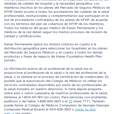
medidas de calidad del hospital y la necesidad geográfica. Los
miembros inscritos en los planes del Mercado de Seguros Médicos de
KFHP tienen acceso a todos los proveedores del cuidado de la salud
profesionales, institucionales y complementarios que participan en la
red de proveedores contratados de los planes de KFHP, de acuerdo
con los términos del plan de cobertura de KFHP de los miembros.
Todos los médicos del grupo médico de Kaiser Permanente y los
médicos de la red deben seguir los mismos procesos de revisión de
calidad y certificaciones.
Kaiser Permanente aplica los mismos criterios en cuanto a la
distribución geográfica para seleccionar los hospitales en los planes
del Mercado de Seguros Médicos y en cuanto a todos los demás
productos y líneas de negocio de Kaiser Foundation Health Plan
(KFHP).
La información acerca de un profesional de la salud nos la
proporciona el profesional de la salud o la red del profesional de la
salud, o se obtiene en el proceso de certificación de credenciales. Es
posible que la autorización del Colegio de Médicos no refleje los
servicios contratados disponibles por parte de los profesionales de
la salud incluidos en nuestro directorio. Si tiene alguna pregunta
sobre esto o sobre cualquiera de nuestros profesionales de la salud,
llámenos al 1-800-611-1811 (sin costo). Para personas con problemas
auditivos o del habla: 1-888-865-5813 o al
711
(línea TTY). También
puede llamar al Colegio de Médicos Compuesto de Georgia (Georgia
Composite Medical Board) al 404-656-3913 o
visitar su sitio
web
(en inglés).