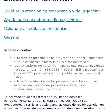
¿Qué es la atención de emergencia y de urgencia?
Ayuda para encontrar médicos y centros
Calidad y acreditación hospitalaria
Glosario
Si desea encontrar
:
el
horario de atención
de un proveedor de Kaiser Permanente,
busque en nuestro directorio de centros de atención
los proveedores de Kaiser Permanente
que aceptan pacientes
nuevos,
llame al 404-365-0966, 1-800-611-1811 (sin costo) o al
711
(línea TTY para personas con problemas auditivos o del
habla)
el horario de atención
de los proveedores afiliados o para
saber si están
aceptando pacientes nuevos,
llame
directamente a sus consultorios
La información de este directorio en línea se actualiza
periódicamente. La disponibilidad de médicos, hospitales,
proveedores y servicios puede cambiar.
Antes de recibir atención en
un centro de atención, seleccione la ubicación en nuestro directorio y