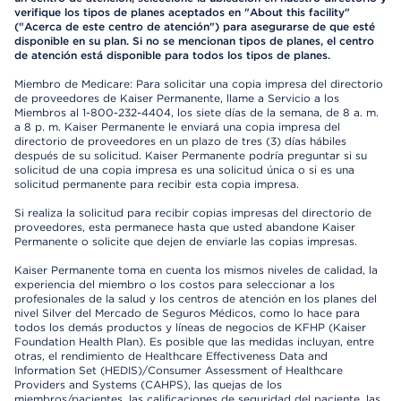
verifique los tipos de planes aceptados en "About this facility"
("Acerca de este centro de atención") para asegurarse de que esté
disponible en su plan. Si no se mencionan tipos de planes, el centro
de atención está disponible para todos los tipos de planes.
Miembro de Medicare: Para solicitar una copia impresa del directorio
de proveedores de Kaiser Permanente, llame a Servicio a los
Miembros al 1-800-232-4404, los siete días de la semana, de 8 a. m.
a 8 p. m. Kaiser Permanente le enviará una copia impresa del
directorio de proveedores en un plazo de tres (3) días hábiles
después de su solicitud. Kaiser Permanente podría preguntar si su
solicitud de una copia impresa es una solicitud única o si es una
solicitud permanente para recibir esta copia impresa.
Si realiza la solicitud para recibir copias impresas del directorio de
proveedores, esta permanece hasta que usted abandone Kaiser
Permanente o solicite que dejen de enviarle las copias impresas.
Kaiser Permanente toma en cuenta los mismos niveles de calidad, la
experiencia del miembro o los costos para seleccionar a los
profesionales de la salud y los centros de atención en los planes del
nivel Silver del Mercado de Seguros Médicos, como lo hace para
todos los demás productos y líneas de negocios de KFHP (Kaiser
Foundation Health Plan). Es posible que las medidas incluyan, entre
otras, el rendimiento de Healthcare Effectiveness Data and
Information Set (HEDIS)/Consumer Assessment of Healthcare
Providers and Systems (CAHPS), las quejas de los
miembros/pacientes, las calificaciones de seguridad del paciente, las