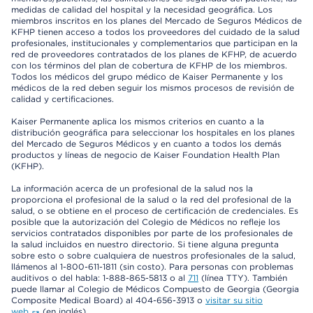
medidas de calidad del hospital y la necesidad geográfica. Los
miembros inscritos en los planes del Mercado de Seguros Médicos de
KFHP tienen acceso a todos los proveedores del cuidado de la salud
profesionales, institucionales y complementarios que participan en la
red de proveedores contratados de los planes de KFHP, de acuerdo
con los términos del plan de cobertura de KFHP de los miembros.
Todos los médicos del grupo médico de Kaiser Permanente y los
médicos de la red deben seguir los mismos procesos de revisión de
calidad y certificaciones.
Kaiser Permanente aplica los mismos criterios en cuanto a la
distribución geográfica para seleccionar los hospitales en los planes
del Mercado de Seguros Médicos y en cuanto a todos los demás
productos y líneas de negocio de Kaiser Foundation Health Plan
(KFHP).
La información acerca de un profesional de la salud nos la
proporciona el profesional de la salud o la red del profesional de la
salud, o se obtiene en el proceso de certificación de credenciales. Es
posible que la autorización del Colegio de Médicos no refleje los
servicios contratados disponibles por parte de los profesionales de
la salud incluidos en nuestro directorio. Si tiene alguna pregunta
sobre esto o sobre cualquiera de nuestros profesionales de la salud,
llámenos al 1-800-611-1811 (sin costo). Para personas con problemas
auditivos o del habla: 1-888-865-5813 o al
711
(línea TTY). También
puede llamar al Colegio de Médicos Compuesto de Georgia (Georgia
Composite Medical Board) al 404-656-3913 o
visitar su sitio
web
(en inglés).