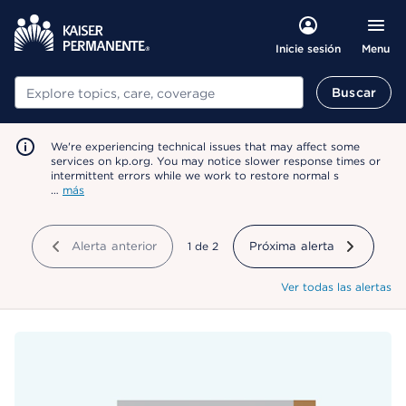
Menu
Inicie sesión
Buscar
Buscar
We're experiencing technical issues that may affect some
services on kp.org. You may notice slower response times or
intermittent errors while we work to restore normal s
…
más
Alerta anterior
mostrando
1
de
2
Próxima alerta
Ver todas las alertas