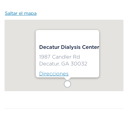
Saltar el mapa
Map begins
Decatur Dialysis Center
1987 Candler Rd
Decatur, GA 30032
Direcciones
Map ends