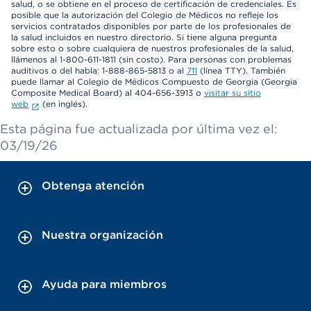
salud, o se obtiene en el proceso de certificación de credenciales. Es
posible que la autorización del Colegio de Médicos no refleje los
servicios contratados disponibles por parte de los profesionales de
la salud incluidos en nuestro directorio. Si tiene alguna pregunta
sobre esto o sobre cualquiera de nuestros profesionales de la salud,
llámenos al 1-800-611-1811 (sin costo). Para personas con problemas
auditivos o del habla: 1-888-865-5813 o al
711
(línea TTY). También
puede llamar al Colegio de Médicos Compuesto de Georgia (Georgia
Composite Medical Board) al 404-656-3913 o
visitar su sitio
web
(en inglés).
Esta página fue actualizada por última vez el:
03/19/26
Obtenga atención
Nuestra organización
Ayuda para miembros