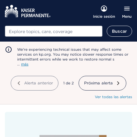
Menu
Inicie sesión
Buscar
Buscar
We're experiencing technical issues that may affect some
services on kp.org. You may notice slower response times or
intermittent errors while we work to restore normal s
…
más
Alerta anterior
mostrando
1
de
2
Próxima alerta
Ver todas las alertas