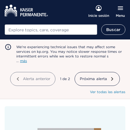
Menu
Inicie sesión
Buscar
Buscar
We're experiencing technical issues that may affect some
services on kp.org. You may notice slower response times or
intermittent errors while we work to restore normal s
…
más
Alerta anterior
mostrando
1
de
2
Próxima alerta
Ver todas las alertas