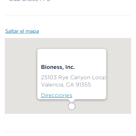
Saltar el mapa
Map begins
Bioness, Inc.
25103 Rye Canyon Loop
Valencia, CA 91355
Direcciones
Map ends