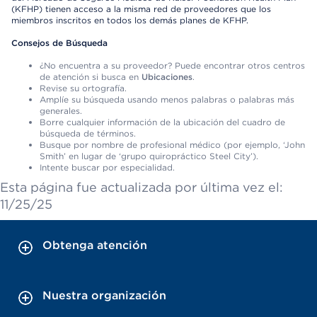
(KFHP) tienen acceso a la misma red de proveedores que los
miembros inscritos en todos los demás planes de KFHP.
Consejos de Búsqueda
¿No encuentra a su proveedor? Puede encontrar otros centros
de atención si busca en
Ubicaciones
.
Revise su ortografía.
Amplíe su búsqueda usando menos palabras o palabras más
generales.
Borre cualquier información de la ubicación del cuadro de
búsqueda de términos.
Busque por nombre de profesional médico (por ejemplo, ‘John
Smith’ en lugar de ‘grupo quiropráctico Steel City’).
Intente buscar por especialidad.
Esta página fue actualizada por última vez el:
11/25/25
Obtenga atención
Nuestra organización