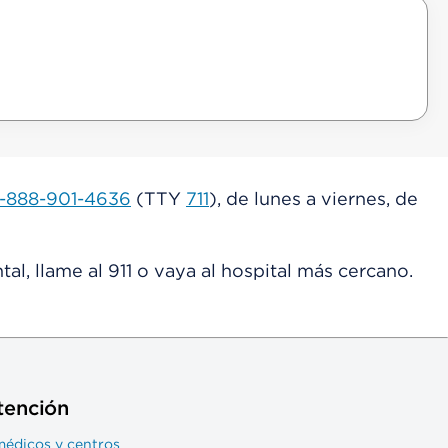
1-888-901-4636
(TTY
711
), de lunes a viernes, de
l, llame al 911 o vaya al hospital más cercano.
tención
médicos y centros