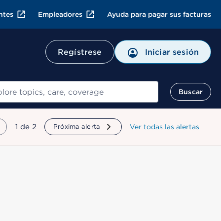
ntes
Empleadores
Ayuda para pagar sus facturas
Regístrese
Iniciar sesión
ar
Buscar
mostrando
1
de
2
Próxima alerta
Ver todas las alertas