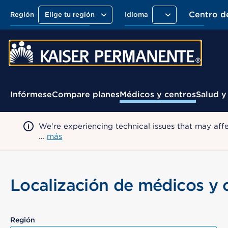
Centro d
Región
Elige tu región
Idioma
Menú contextual
Infórmese
Compare planes
Médicos y centros
Salud y
We're experiencing technical issues that may aff
…
más
Localización de médicos y 
Región