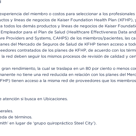
d
periencia del miembro o costos para seleccionar a los profesionales de
os y líneas de negocios de Kaiser Foundation Health Plan (KFHP), y c
a todos los demás productos y líneas de negocios de Kaiser Foundatio
el Empleador para el Plan de Salud (Healthcare Effectiveness Data an
 Providers and Systems, CAHPS) de los miembros/pacientes, las calif
 planes del Mercado de Seguros de Salud de KFHP tienen acceso a todo
oveedores contratados de los planes de KFHP, de acuerdo con los térm
 red deben seguir los mismos procesos de revisión de calidad y certi
 gran rendimiento, la cual se traslapa en un 80 por ciento o menos c
ermanente no tiene una red reducida en relación con los planes del Mer
FHP) tienen acceso a la misma red de proveedores que los miembros 
 atención si busca en Ubicaciones.
erales.
ueda de términos.
th’ en lugar de ‘grupo quiropráctico Steel City’).