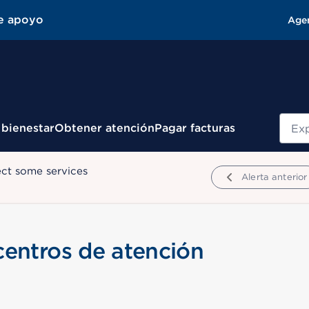
e apoyo
Age
Busc
 bienestar
Obtener atención
Pagar facturas
ect some services
Alerta anterior
centros de atención