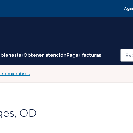
Age
Busc
 bienestar
Obtener atención
Pagar facturas
para miembros
ges, OD