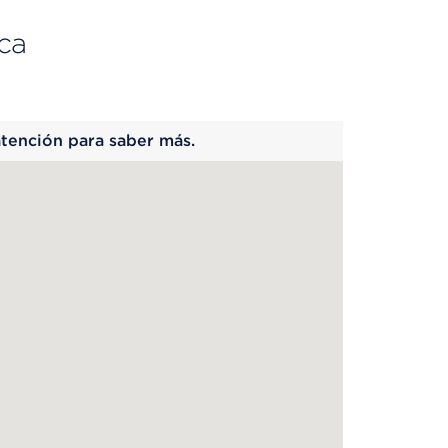
ca
 begins
atención para saber más.