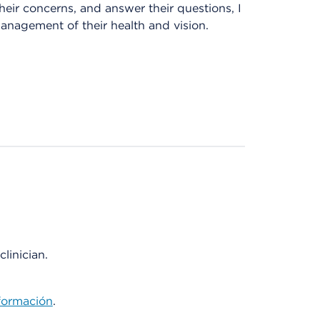
heir concerns, and answer their questions, I
anagement of their health and vision.
linician.
formación
.