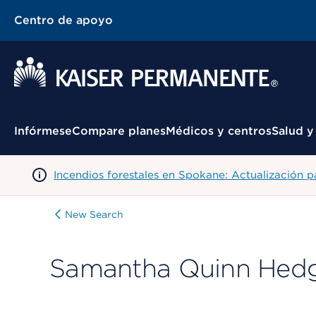
Centro de apoyo
Menú contextual
Infórmese
Compare planes
Médicos y centros
Salud y
Incendios forestales en Spokane: Actualización 
New Search
Samantha Quinn Hed