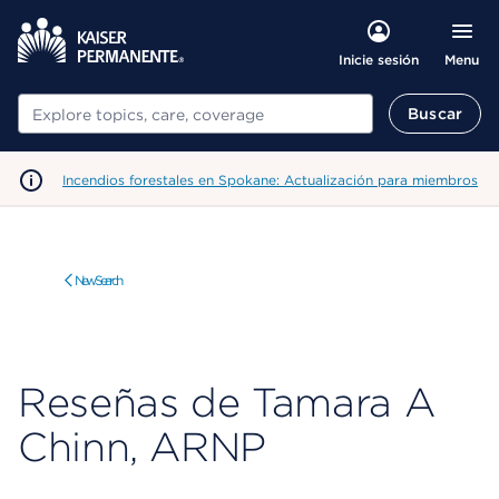
Menu
Inicie sesión
Buscar
Buscar
Incendios forestales en Spokane: Actualización para miembros
New Search
Reseñas de Tamara A
Chinn, ARNP